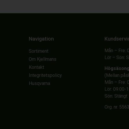
Navigation
Kundservi
Mån – Fre: 
Sortiment
Lör – Sön: 
Om Kjellmans
Kontakt
Högsäson
Integritetspolicy
(Mellan på
Mån – Fre: 
Husqvarna
Lör: 09.00-
Sön: Stängt
Org. nr. 55