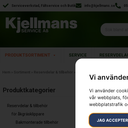
Serviceverkstad, Fältservice och Butik
info@kjellmans.se
05
PRODUKTSORTIMENT
SERVICE
RESERVDELA
Hem
»
Sortiment
»
Reservdelar & tillbehör
»
för åkgräsklippare
»
Klippagg
Vi använder
Visar 1–16 av 
Produktkategorier​
Vi använder cooki
vår webbplats, för
webbplatstrafik o
Reservdelar & tillbehör
för åkgräsklippare
JAG ACCEPTE
Bakmonterade tillbehör