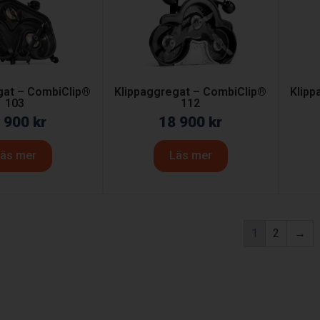
gat – CombiClip®
Klippaggregat – CombiClip®
Klipp
103
112
 900
kr
18 900
kr
äs mer
Läs mer
1
2
→