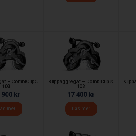
gat – CombiClip®
Klippaggregat – CombiClip®
Klipp
103
103
 900
kr
17 400
kr
äs mer
Läs mer