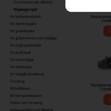
Frontmonterade tillbehör
Klippaggregat
Husqvarna
för batteriprodukter
Comb
för dammsugare
L
för gräsklippare
för grästrimmers och röjsågar
för högtryckstvättar
för jordfräsar
för motorsågar
för snöslungor
för trädgårdstraktorer
Förvaring
Husqvarna
till lövblåsare
Combi
till robotgräsklippare
L
Väskor och förvaring
Verktygsbälten och tillbehör