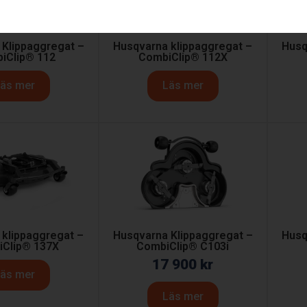
 Klippaggregat –
Husqvarna klippaggregat –
Husq
iClip® 112
CombiClip® 112X
äs mer
Läs mer
 klippaggregat –
Husqvarna Klippaggregat –
Husq
Clip® 137X
CombiClip® C103i
17 900
kr
äs mer
Läs mer