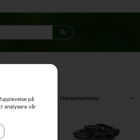
rfupplevelse på
tt analysera vår