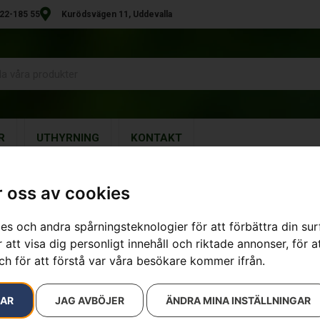
22-185 55
Kurödsvägen 11, Uddevalla
R
UTHYRNING
KONTAKT
regat
 oss av cookies
29 resultat
es och andra spårningsteknologier för att förbättra din su
 att visa dig personligt innehåll och riktade annonser, för a
ch för att förstå var våra besökare kommer ifrån.
RAR
JAG AVBÖJER
ÄNDRA MINA INSTÄLLNINGAR