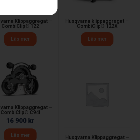
varna Klippaggregat –
Husqvarna klippaggregat –
CombiClip® 122
CombiClip® 122X
Läs mer
Läs mer
varna Klippaggregat –
CombiClip® C94i
16 900
kr
Läs mer
Husqvarna Klippaggregat –