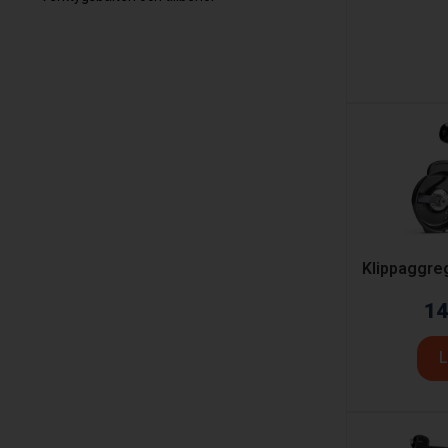
Klippaggre
14
L