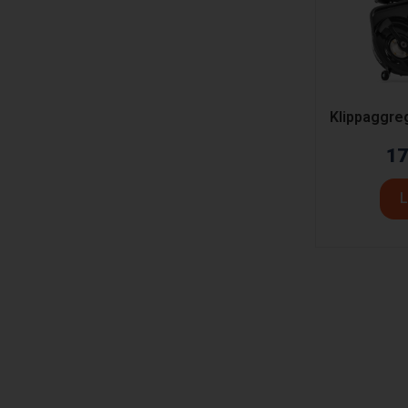
Klippaggre
17
L