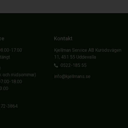
ce
Kontakt
08.00-17.00
Kjellman Service AB Kurödsvägen
Stängt
11, 451 55 Uddevalla
0522-185 55
g
sk och midsommar)
info@kjellmans.se
07.00-18.00
13.00
6372-3864