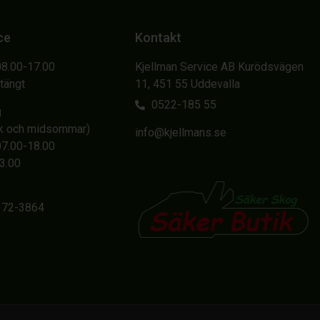
ce
Kontakt
08.00-17.00
Kjellman Service AB Kurödsvägen
Stängt
11, 451 55 Uddevalla
0522-185 55
g
sk och midsommar)
info@kjellmans.se
07.00-18.00
13.00
6372-3864