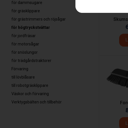
för dammsugare
för gräsklippare
Skumsp
för grästrimmers och röjsågar
för högtryckstvättar
för jordfräsar
L
för motorsågar
för snöslungor
för trädgårdstraktorer
Förvaring
till lövblåsare
till robotgräsklippare
Väskor och förvaring
Verktygsbälten och tillbehör
For
L