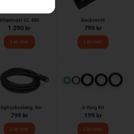
Altantvätt SC 400
Backventil
1 290
kr
799
kr
Läs mer
Läs mer
ögtrycksslang, 8m
O-Ring Kit
799
kr
199
kr
Läs mer
Läs mer