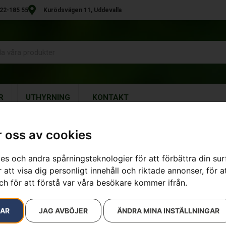
22-185 55
Kurödsvägen 11, Uddevalla
R
UTHYRNING
KONTAKT
 oss av cookies
17 resultat
es och andra spårningsteknologier för att förbättra din su
 att visa dig personligt innehåll och riktade annonser, för a
ch för att förstå var våra besökare kommer ifrån.
RAR
JAG AVBÖJER
ÄNDRA MINA INSTÄLLNINGAR