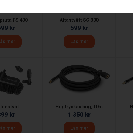
ruta FS 400
Altantvätt SC 300
699
kr
599
kr
äs mer
Läs mer
donstvätt
Högtrycksslang, 10m
H
899
kr
1 350
kr
äs mer
Läs mer