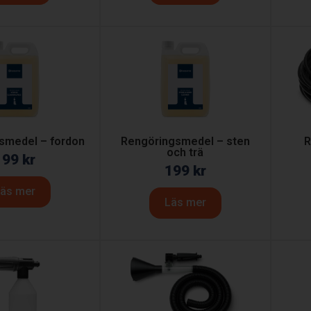
smedel – fordon
Rengöringsmedel – sten
R
och trä
199
kr
199
kr
äs mer
Läs mer