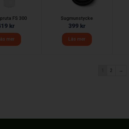
ruta FS 300
Sugmunstycke
419
kr
399
kr
äs mer
Läs mer
1
2
→