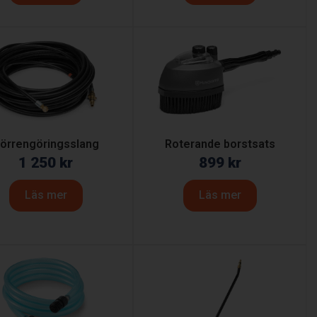
örrengöringsslang
Roterande borstsats
1 250
kr
899
kr
Läs mer
Läs mer