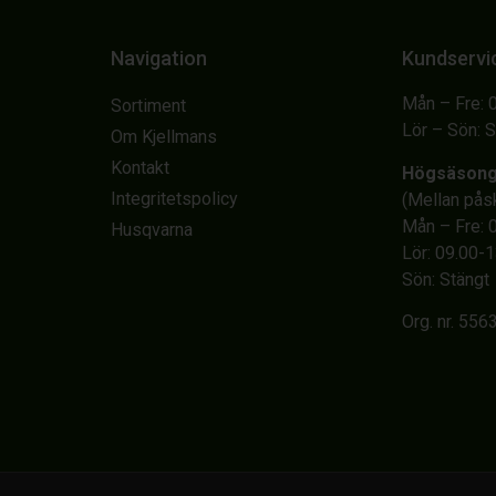
Navigation
Kundservi
Mån – Fre: 
Sortiment
Lör – Sön: 
Om Kjellmans
Kontakt
Högsäson
Integritetspolicy
(Mellan på
Mån – Fre: 
Husqvarna
Lör: 09.00-
Sön: Stängt
Org. nr. 55