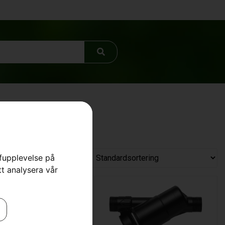
rfupplevelse på
tt analysera vår