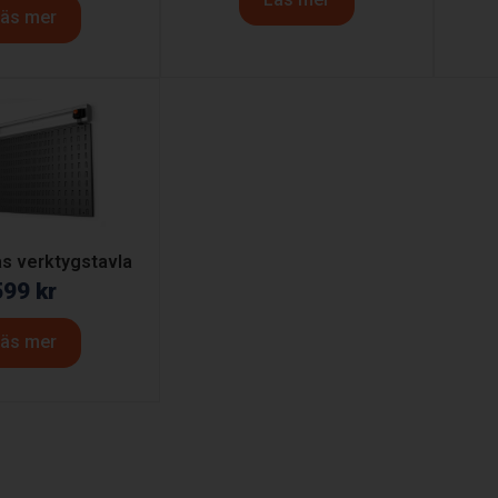
äs mer
s verktygstavla
599
kr
äs mer