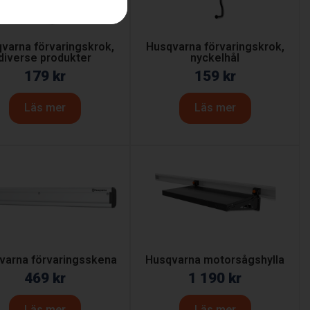
varna förvaringskrok,
Husqvarna förvaringskrok,
diverse produkter
nyckelhål
179
kr
159
kr
Läs mer
Läs mer
varna förvaringsskena
Husqvarna motorsågshylla
469
kr
1 190
kr
Läs mer
Läs mer