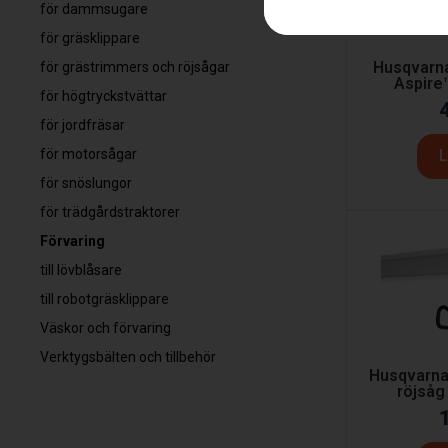
för dammsugare
för gräsklippare
Husqvarn
för grästrimmers och röjsågar
Aspire
för högtryckstvättar
för jordfräsar
för motorsågar
L
för snöslungor
för trädgårdstraktorer
Förvaring
till lövblåsare
till robotgräsklippare
Väskor och förvaring
Verktygsbälten och tillbehör
Husqvarna
röjsåg