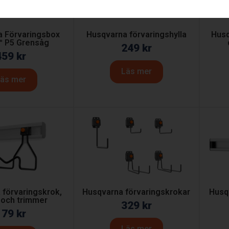
a Förvaringsbox
Husqvarna förvaringshylla
Husq
™ P5 Grensåg
249
kr
459
kr
Läs mer
äs mer
 förvaringskrok,
Husqvarna förvaringskrokar
Husq
 och trimmer
329
kr
179
kr
Läs mer