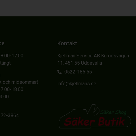
ce
Kontakt
08.00-17.00
Kjellman Service AB Kurödsvägen
Stängt
11, 451 55 Uddevalla
0522-185 55
g
sk och midsommar)
info@kjellmans.se
07.00-18.00
13.00
6372-3864