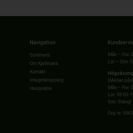
Navigation
Kundservi
Mån – Fre: 
Sortiment
Lör – Sön: 
Om Kjellmans
Kontakt
Högsäson
Integritetspolicy
(Mellan på
Mån – Fre: 
Husqvarna
Lör: 09.00-
Sön: Stängt
Org. nr. 55