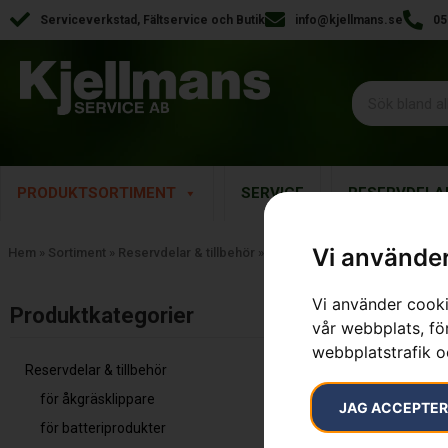
Serviceverkstad, Fältservice och Butik
info@kjellmans.se
05
PRODUKTSORTIMENT
SERVICE
RESERVDELA
Vi använder
Hem
»
Sortiment
»
Reservdelar & tillbehör
»
Förvaring
Vi använder cooki
Visar alla 9 re
Produktkategorier​
vår webbplats, för
webbplatstrafik o
Reservdelar & tillbehör
för åkgräsklippare
JAG ACCEPTE
för batteriprodukter