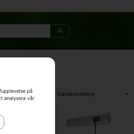
rfupplevelse på
tt analysera vår