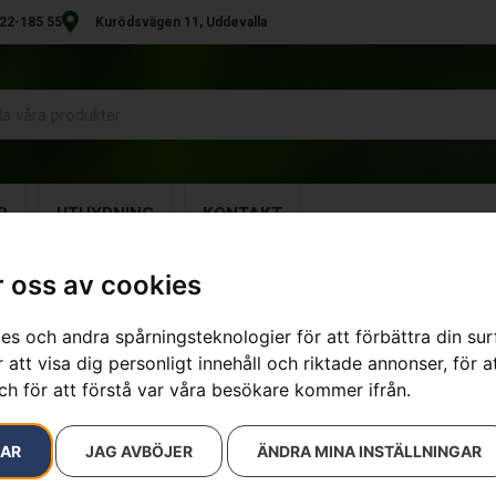
22-185 55
Kurödsvägen 11, Uddevalla
R
UTHYRNING
KONTAKT
 oss av cookies
es och andra spårningsteknologier för att förbättra din su
sultat
 att visa dig personligt innehåll och riktade annonser, för a
ch för att förstå var våra besökare kommer ifrån.
RAR
JAG AVBÖJER
ÄNDRA MINA INSTÄLLNINGAR