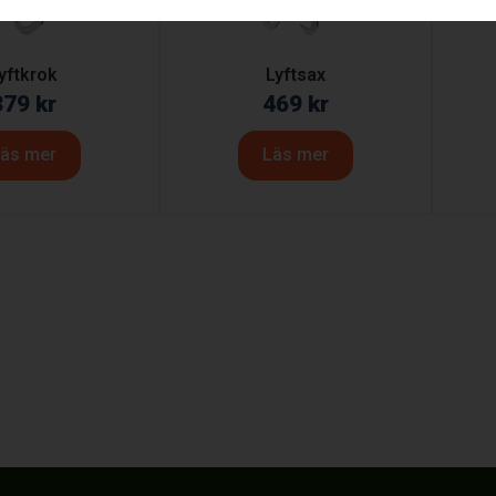
yftkrok
Lyftsax
379
kr
469
kr
äs mer
Läs mer