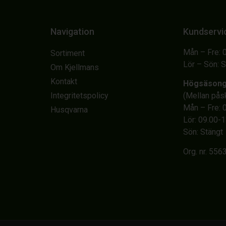
Navigation
Kundservi
Mån – Fre: 
Sortiment
Lör – Sön: 
Om Kjellmans
Kontakt
Högsäson
Integritetspolicy
(Mellan på
Mån – Fre: 
Husqvarna
Lör: 09.00-
Sön: Stängt
Org. nr. 55