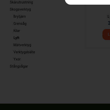
Skärutrustning
Skogsverktyg
L
Brytjärn
Grensåg
Kilar
L
Lyft
Mätverktyg
Verktygsbälte
Yxor
Stångsågar