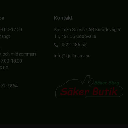
ce
Kontakt
08.00-17.00
Kjellman Service AB Kurödsvägen
Stängt
11, 451 55 Uddevalla
0522-185 55
g
sk och midsommar)
info@kjellmans.se
07.00-18.00
13.00
6372-3864