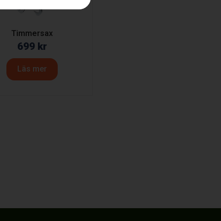
Timmersax
699
kr
Läs mer