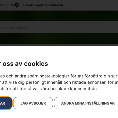
22-185 55
Kurödsvägen 11, Uddevalla
R
UTHYRNING
KONTAKT
 oss av cookies
es och andra spårningsteknologier för att förbättra din su
sultat
 att visa dig personligt innehåll och riktade annonser, för a
ch för att förstå var våra besökare kommer ifrån.
RAR
JAG AVBÖJER
ÄNDRA MINA INSTÄLLNINGAR