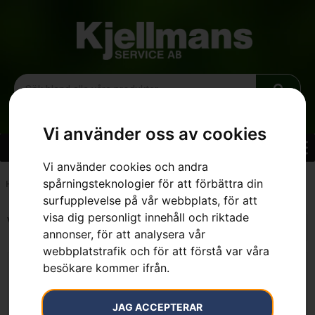
Vi använder oss av cookies
Vi använder cookies och andra
spårningsteknologier för att förbättra din
Hem
»
Sortiment
»
Skor & Kläder
»
Fritidskläder Xplorer
»
Utrustning
surfupplevelse på vår webbplats, för att
visa dig personligt innehåll och riktade
Visar alla 5 resultat
annonser, för att analysera vår
webbplatstrafik och för att förstå var våra
besökare kommer ifrån.
JAG ACCEPTERAR