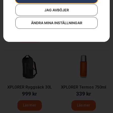
JAG AVBÖJER
XPLORER Mattermos
XPLORER Rullväska 90L
600ml
1 690
kr
ÄNDRA MINA INSTÄLLNINGAR
339
kr
Läs mer
Läs mer
XPLORER Ryggsäck 30L
XPLORER Termos 750ml
999
kr
339
kr
Läs mer
Läs mer