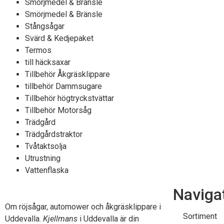
Smörjmedel & Bränsle
Smörjmedel & Bränsle
Stångsågar
Svärd & Kedjepaket
Termos
till häcksaxar
Tillbehör Åkgräsklippare
tillbehör Dammsugare
Tillbehör högtryckstvättar
Tillbehör Motorsåg
Trädgård
Trädgårdstraktor
Tvåtaktsolja
Utrustning
Vattenflaska
Naviga
Om röjsågar, automower och åkgräsklippare i
Sortiment
Uddevalla.
Kjellmans
i Uddevalla är din