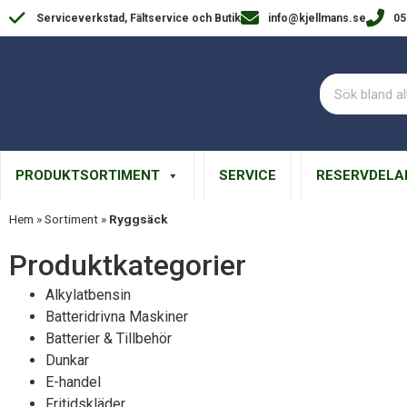
Serviceverkstad, Fältservice och Butik
info@kjellmans.se
05
PRODUKTSORTIMENT
SERVICE
RESERVDELA
Hem
»
Sortiment
»
Ryggsäck
Produktkategorier​
Alkylatbensin
Batteridrivna Maskiner
Batterier & Tillbehör
Dunkar
E-handel
Fritidskläder