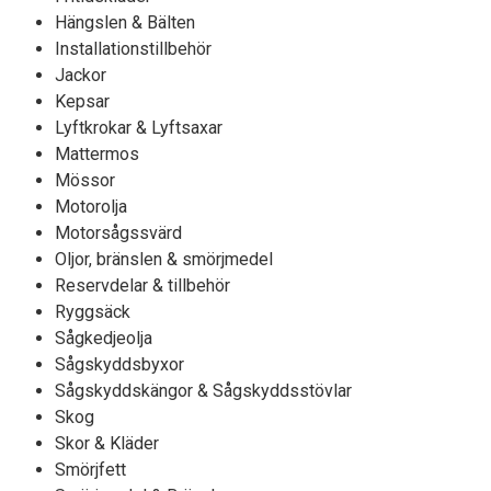
Hängslen & Bälten
Installationstillbehör
Jackor
Kepsar
Lyftkrokar & Lyftsaxar
Mattermos
Mössor
Motorolja
Motorsågssvärd
Oljor, bränslen & smörjmedel
Reservdelar & tillbehör
Ryggsäck
Sågkedjeolja
Sågskyddsbyxor
Sågskyddskängor & Sågskyddsstövlar
Skog
Skor & Kläder
Smörjfett