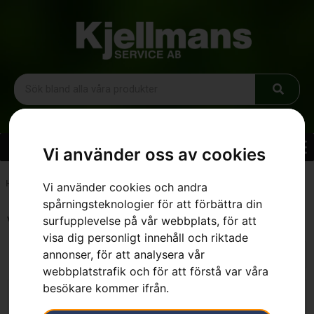
Vi använder oss av cookies
Hem
»
Sortiment
»
Trädgård
»
Åkgräsklippare
»
Åkgräsklippare
Vi använder cookies och andra
spårningsteknologier för att förbättra din
surfupplevelse på vår webbplats, för att
Visar 1–16 av 20 resultat
visa dig personligt innehåll och riktade
annonser, för att analysera vår
webbplatstrafik och för att förstå var våra
besökare kommer ifrån.