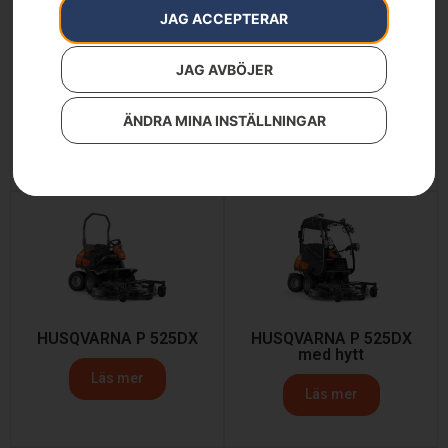
JAG ACCEPTERAR
JAG AVBÖJER
HUSQVARNA P 520DX
Husqvarna P 524X
ÄNDRA MINA INSTÄLLNINGAR
Läs mer
Läs mer
HUSQVARNA P 525DX
HUSQVARNA P 525DX
med hytt
Läs mer
Läs mer