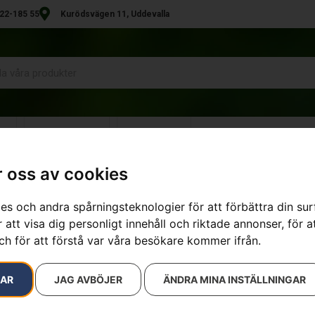
22-185 55
Kurödsvägen 11, Uddevalla
R
UTHYRNING
KONTAKT
 oss av cookies
es och andra spårningsteknologier för att förbättra din su
sultat
 att visa dig personligt innehåll och riktade annonser, för a
ch för att förstå var våra besökare kommer ifrån.
RAR
JAG AVBÖJER
ÄNDRA MINA INSTÄLLNINGAR