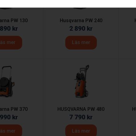
arna PW 130
Husqvarna PW 240
 890
kr
2 890
kr
äs mer
Läs mer
arna PW 370
HUSQVARNA PW 480
H
 990
kr
7 790
kr
äs mer
Läs mer