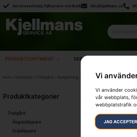
Serviceverkstad, Fältservice och Butik
info@kjellmans.se
05
PRODUKTSORTIMENT
SERVICE
RESERVDELA
Vi använder
Hem
»
Sortiment
»
Trädgård
»
Rengörning
»
Högtryckstvätt
Vi använder cooki
Visar alla 7 re
Produktkategorier​
vår webbplats, för
webbplatstrafik o
Trädgård
JAG ACCEPTE
Åkgräsklippare
Gräsklippare