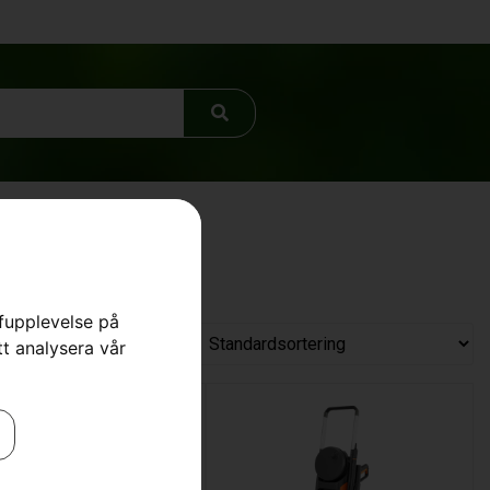
rfupplevelse på
tt analysera vår