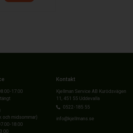
ce
Kontakt
08.00-17.00
Kjellman Service AB Kurödsvägen
Stängt
11, 451 55 Uddevalla
0522-185 55
g
sk och midsommar)
info@kjellmans.se
07.00-18.00
13.00