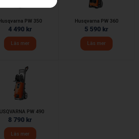
Husqvarna PW 350
Husqvarna PW 360
4 490
kr
5 590
kr
Läs mer
Läs mer
USQVARNA PW 490
8 790
kr
Läs mer