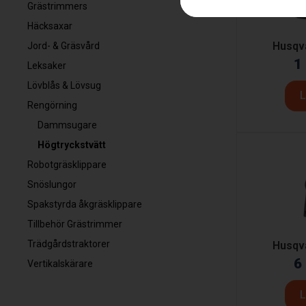
Grästrimmers
Häcksaxar
Husqv
Jord- & Gräsvård
1
Leksaker
Lövblås & Lövsug
L
Rengörning
Dammsugare
Högtryckstvätt
Robotgräsklippare
Snöslungor
Spakstyrda åkgräsklippare
Tillbehör Grästrimmer
Trädgårdstraktorer
Husqv
6
Vertikalskärare
L