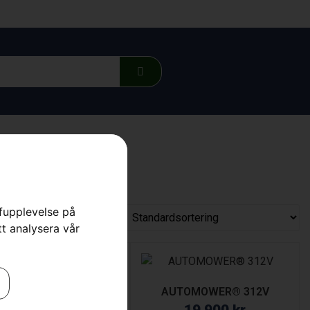
rfupplevelse på
tt analysera vår
KAMPANJ
OMOWER® 310E NERA
AUTOMOWER® 312V