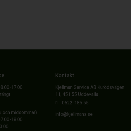
ce
Kontakt
08.00-17.00
Kjellman Service AB Kurödsvägen
Stängt
11, 451 55 Uddevalla
0522-185 55
g
sk och midsommar)
info@kjellmans.se
07.00-18.00
13.00