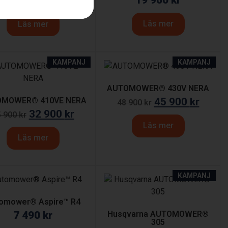
24 900
kr
19 900
kr
9 900
kr
Läs mer
Läs mer
KAMPANJ
KAMPANJ
AUTOMOWER® 430V NERA
MOWER® 410VE NERA
45 900
kr
48 900
kr
32 900
kr
5 900
kr
Läs mer
Läs mer
KAMPANJ
omower® Aspire™ R4
7 490
kr
Husqvarna AUTOMOWER®
305