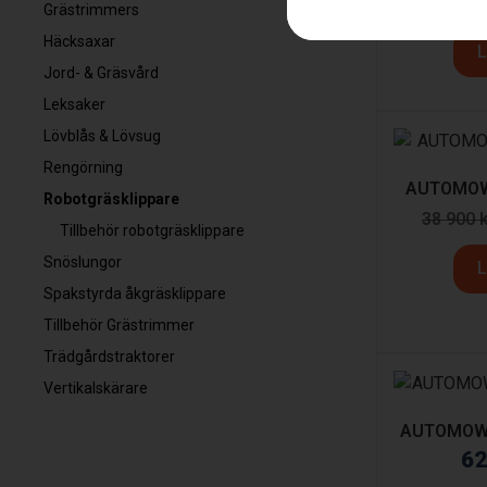
24 900
Grästrimmers
Häcksaxar
L
Jord- & Gräsvård
Leksaker
Lövblås & Lövsug
Rengörning
AUTOMOW
Robotgräsklippare
38 900
Tillbehör robotgräsklippare
Snöslungor
L
Spakstyrda åkgräsklippare
Tillbehör Grästrimmer
Trädgårdstraktorer
Vertikalskärare
AUTOMOW
62