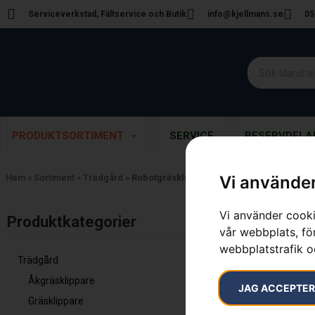
Serviceverkstad, Fältservice och Butik
info@kjellmans.se
05
PRODUKTSORTIMENT
SERVICE
RESERVDELA
Hem
»
Sortiment
»
Trädgård
»
Robotgräsklippare
Vi använder
Vi använder cooki
Visar 1–16 av 
Produktkategorier​
vår webbplats, för
webbplatstrafik o
Trädgård
Åkgräsklippare
JAG ACCEPTE
AUTOMOW
Gräsklippare