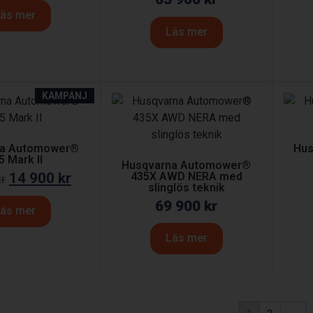
äs mer
Läs mer
KAMPANJ
na Automower®
Hus
5 Mark II
Husqvarna Automower®
14 900
kr
435X AWD NERA med
kr
slinglös teknik
69 900
kr
äs mer
Läs mer