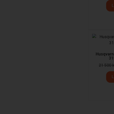
L
Husqvar
31
21 500
L