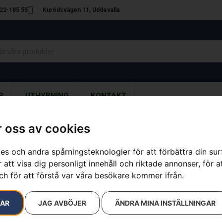
22-185 55
Kurödsvägen 11, Uddevalla
R
UTHYRNING
KONTAKT
 oss av cookies
es och andra spårningsteknologier för att förbättra din su
21 resultat
 att visa dig personligt innehåll och riktade annonser, för a
ch för att förstå var våra besökare kommer ifrån.
KAMPANJ
RAR
JAG AVBÖJER
ÄNDRA MINA INSTÄLLNINGAR
ER® 305E NERA
AUTOMOWER® 308V
AUT