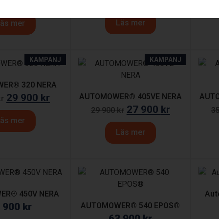
19 900
kr
15 900
kr
kr
2
Läs mer
äs mer
KAMPANJ
KAMPANJ
ER® 320 NERA
29 900
kr
AUTOMOWER® 405VE NERA
AUTO
kr
27 900
kr
29 900
kr
3
äs mer
Läs mer
ER® 450V NERA
Aut
 900
kr
AUTOMOWER® 540 EPOS®
63 900
kr