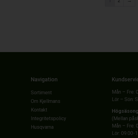
1
2
→
Navigation
Kundservi
Mån – Fre: 
Sortiment
Lör – Sön: 
Om Kjellmans
Kontakt
Högsäson
Integritetspolicy
(Mellan på
Mån – Fre: 
Husqvarna
Lör: 09.00-