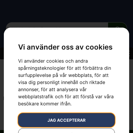
Vi använder oss av cookies
Vi använder cookies och andra
Den sidan kan inte
spårningsteknologier för att förbättra din
surfupplevelse på vår webbplats, för att
hittas.
visa dig personligt innehåll och riktade
annonser, för att analysera vår
webbplatstrafik och för att förstå var våra
Det verkar som om inget hittades på denna plats.
besökare kommer ifrån.
JAG ACCEPTERAR