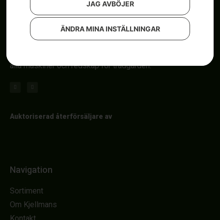
JAG AVBÖJER
ÄNDRA MINA INSTÄLLNINGAR
Om röjsågar, automower och åkgräsklippare i Uddevalla.
Kjellmans
i Uddevalla är din trädgårdsbutik. Här hittar du
alla maskiner och redskap för trädgården.
Auktoriserad återförsäljare av
Navigation
Sortiment
Om Kjellmans
Kontakt