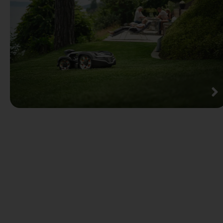
Husqvarna
Skogsröjsåg