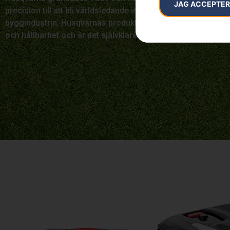
JAG ACCEPTE
precision till att bli världsledande inom lösningar för skogs
byggindustrin. Husqvarnas produkter är utformade för oöve
och hållbarhet och är det självklara valet för proffs och hu