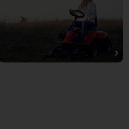
Husqvarna
Häcksax