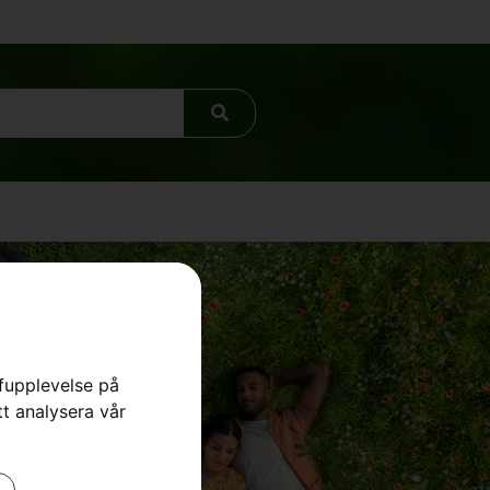
rfupplevelse på
tt analysera vår