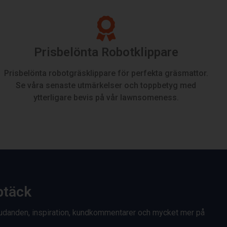
Prisbelönta Robotklippare
Prisbelönta robotgräsklippare för perfekta gräsmattor.
Se våra senaste utmärkelser och toppbetyg med
ytterligare bevis på vår lawnsomeness.
ptäck
rbjudanden, inspiration, kundkommentarer och mycket mer på