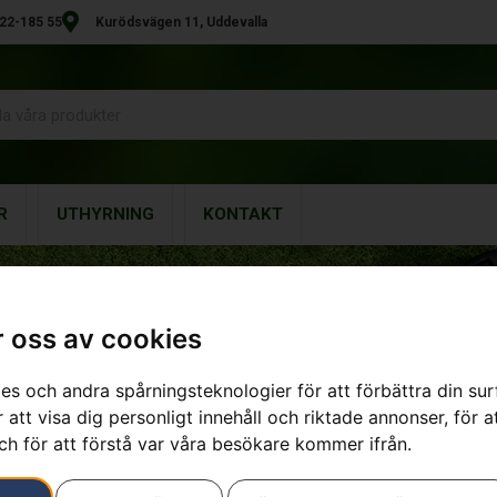
22-185 55
Kurödsvägen 11, Uddevalla
R
UTHYRNING
KONTAKT
 oss av cookies
es och andra spårningsteknologier för att förbättra din su
 att visa dig personligt innehåll och riktade annonser, för a
en Division
ch för att förstå var våra besökare kommer ifrån.
erka produkter med hög