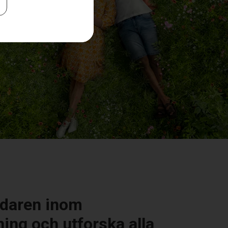
ledaren inom
ing och utforska alla