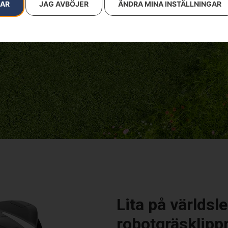
RAR
JAG AVBÖJER
ÄNDRA MINA INSTÄLLNINGAR
-, trädgårds- och
rträffad prestanda, säkerhet
sägare världen över.
Lita på världs
robotgräsklippn