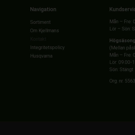
Navigation
Kundservi
Mån – Fre: 
Sortiment
Lör – Sön: 
Om Kjellmans
Kontakt
Högsäson
Integritetspolicy
(Mellan på
Mån – Fre: 
Husqvarna
Lör: 09.00-
Sön: Stängt
Org. nr. 55