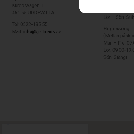
Kurödsvägen 11
Mån – Fre: 08
451 55 UDDEVALLA
Lör – Sön: Stä
Tel: 0522-185 55
Högsäsong
Mail:
info@kjellmans.se
(Mellan påsk 
Mån – Fre: 07
Lör: 09.00-13.
Sön: Stängt