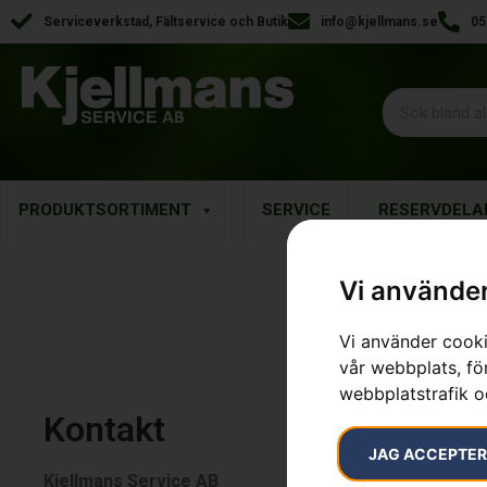
Serviceverkstad, Fältservice och Butik
info@kjellmans.se
05
PRODUKTSORTIMENT
SERVICE
RESERVDELA
Vi använder
Vi använder cooki
vår webbplats, för
webbplatstrafik o
Kontakt
JAG ACCEPTE
Kjellmans Service AB
Öppettider