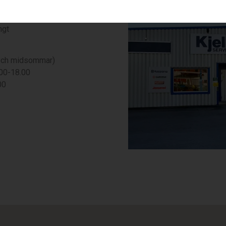
.00-17.00
ngt
och midsommar)
.00-18.00
00