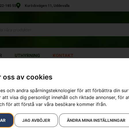
22-185 55
Kurödsvägen 11, Uddevalla
R
UTHYRNING
KONTAKT
 oss av cookies
es och andra spårningsteknologier för att förbättra din su
 att visa dig personligt innehåll och riktade annonser, för a
ch för att förstå var våra besökare kommer ifrån.
RAR
JAG AVBÖJER
ÄNDRA MINA INSTÄLLNINGAR