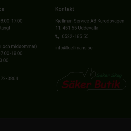
ce
Kontakt
08.00-17.00
Kjellman Service AB Kurödsvägen
Stängt
11, 451 55 Uddevalla
0522-185 55
g
sk och midsommar)
info@kjellmans.se
07.00-18.00
13.00
6372-3864