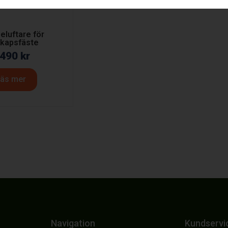
eluftare för
kapsfäste
 490
kr
äs mer
Navigation
Kundservi