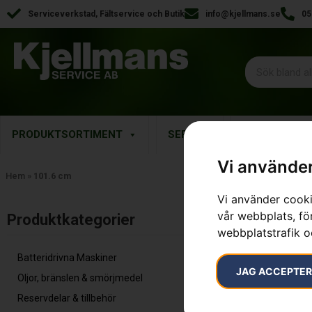
Serviceverkstad, Fältservice och Butik
info@kjellmans.se
05
PRODUKTSORTIMENT
SERVICE
RESERVDELA
Vi använder
Hem
»
101.6 cm
Vi använder cooki
Endast ett sök
vår webbplats, för
Produktkategorier​
webbplatstrafik o
Batteridrivna Maskiner
JAG ACCEPTE
Oljor, bränslen & smörjmedel
Reservdelar & tillbehör