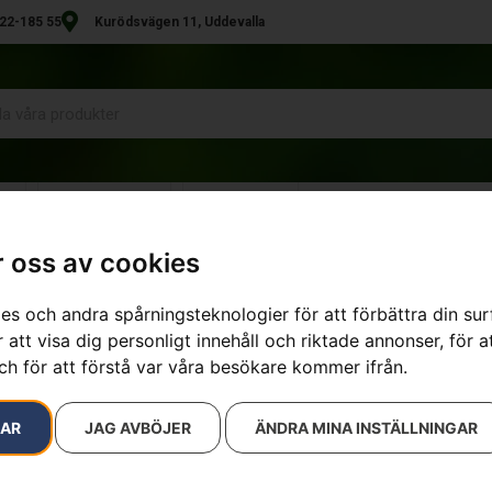
22-185 55
Kurödsvägen 11, Uddevalla
R
UTHYRNING
KONTAKT
 oss av cookies
es och andra spårningsteknologier för att förbättra din su
resultat
 att visa dig personligt innehåll och riktade annonser, för a
ch för att förstå var våra besökare kommer ifrån.
RAR
JAG AVBÖJER
ÄNDRA MINA INSTÄLLNINGAR