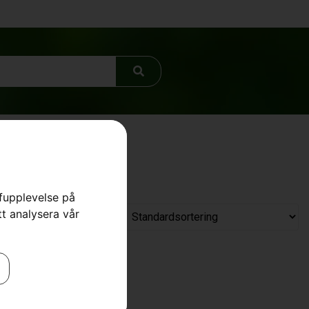
rfupplevelse på
tt analysera vår