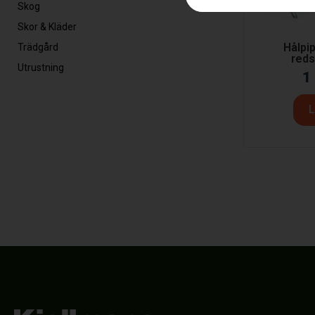
Skog
Skor & Kläder
Hålpip
Trädgård
reds
Utrustning
1
L