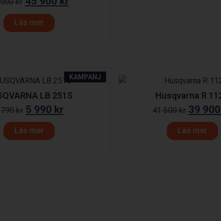
45 900
kr
 900
kr
Läs mer
KAMPANJ
SQVARNA LB 251S
Husqvarna R 11
5 990
kr
39 90
 790
kr
41 500
kr
Läs mer
Läs mer