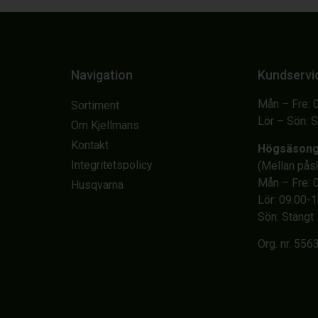
Navigation
Kundservi
Mån – Fre: 
Sortiment
Lör – Sön: 
Om Kjellmans
Kontakt
Högsäson
Integritetspolicy
(Mellan på
Mån – Fre: 
Husqvarna
Lör: 09.00-
Sön: Stängt
Org. nr. 55