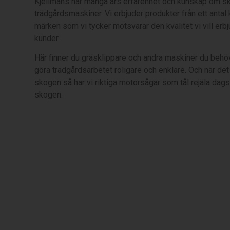
Kjellmans har många års erfarenhet och kunskap om s
trädgårdsmaskiner. Vi erbjuder produkter från ett antal
märken som vi tycker motsvarar den kvalitet vi vill erb
kunder.
Här finner du gräsklippare och andra maskiner du behöv
göra trädgårdsarbetet roligare och enklare. Och när det
skogen så har vi riktiga motorsågar som tål rejäla dags
skogen.