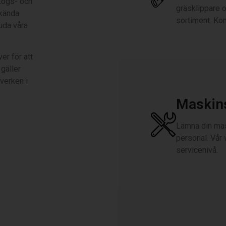
kogs- och
gräsklippare o
 kända
sortiment. Kon
juda våra
er för att
 gäller
verken i
Maskin
Lämna din mask
personal. Vår
servicenivå.