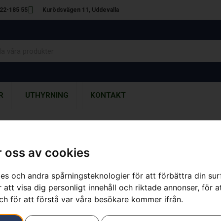
22-185 55
Kurödsvägen 11, Uddevalla
R
UTHYRNING
KONTAKT
villaägare & p
 oss av cookies
es och andra spårningsteknologier för att förbättra din su
 trädgårdsmaskiner – till br
 att visa dig personligt innehåll och riktade annonser, för a
ch för att förstå var våra besökare kommer ifrån.
Se sortiment