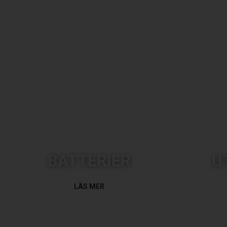
BATTERIER
U
LÄS MER