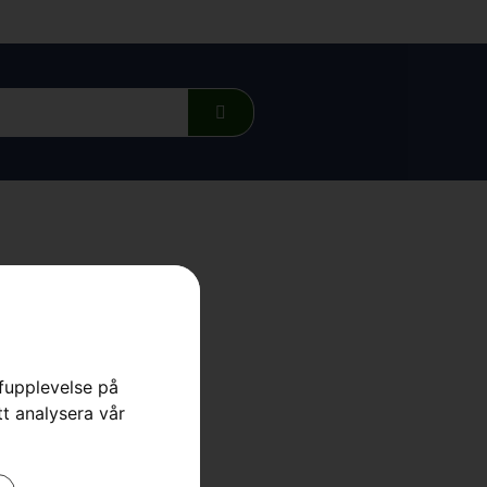
roffs
rfupplevelse på
a priser!
tt analysera vår