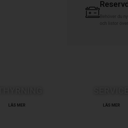
Reservd
Behöver du nya
och listor öve
THYRNING
SERVIC
LÄS MER
LÄS MER