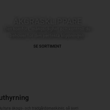
ÅKGRÄSKLIPPARE
Den komfort, mångsidighet och kontroll du
behöver för den perfekta klippningen.
SE SORTIMENT
uthyrning
u hyra skogs- och trädgårdsmaskiner, så som