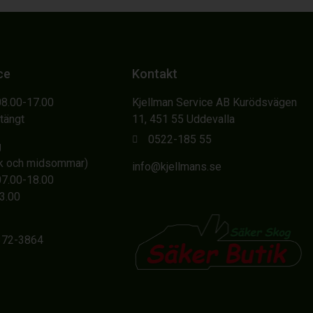
ce
Kontakt
08.00-17.00
Kjellman Service AB Kurödsvägen
Stängt
11, 451 55 Uddevalla
0522-185 55
g
sk och midsommar)
info@kjellmans.se
07.00-18.00
13.00
6372-3864