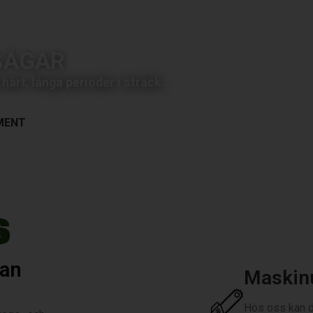
SÅGAR
årt, långa perioder i sträck.
MENT
dan
Maskin
Hos oss kan d