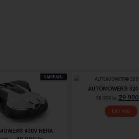
KAMPANJ
AUTOMOWER® 320
29 90
38 900
kr
Läs mer
MOWER® 430V NERA