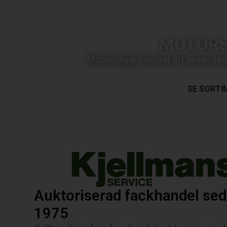
MOTOR
Motorsågar som tål att användas h
SE SORTI
Auktoriserad fackhandel se
1975