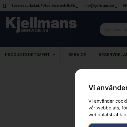
Serviceverkstad, Fältservice och Butik
info@kjellmans.se
05
PRODUKTSORTIMENT
SERVICE
RESERVDELA
För 
Vi använder
Vi använder cooki
Skogs- &
vår webbplats, för
webbplatstrafik o