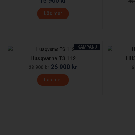
15 900
kr
48
Läs mer
KAMPANJ
Husqvarna TS 112
HU
26 900
kr
28 900
kr
6
Läs mer