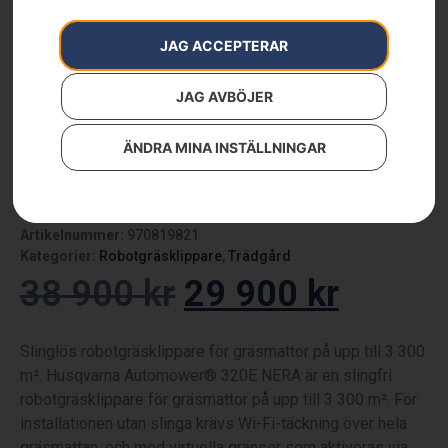
JAG ACCEPTERAR
JAG AVBÖJER
ÄNDRA MINA INSTÄLLNINGAR
AUTOMOWER® 320 NERA
Artikelnummer:
970819821
Kategorier:
Robotgräsklippare
,
Trädgård
38 900
kr
29 900
kr
Slinglös robotgräsklippare för gräsmattor på upp till 3 300
m². Husqvarna Automower® 320E NERA är en slingfri
robotgräsklippare för gräsmattor på upp till 3 300 m². För
installationen utan slinga krävs Wi-Fi-täckning över hela
gräsmattan, och med virtuella gränser som aktiveras via