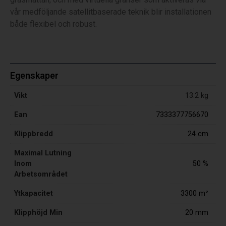
vår medföljande satellitbaserade teknik blir installationen
både flexibel och robust.
Egenskaper
Vikt
13.2 kg
Ean
7333377756670
Klippbredd
24 cm
Maximal Lutning
Inom
50 %
Arbetsområdet
Ytkapacitet
3300 m²
Klipphöjd Min
20 mm