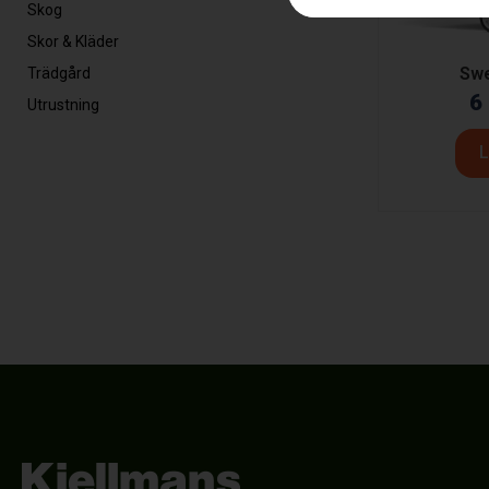
Skog
Skor & Kläder
Swe
Trädgård
6
Utrustning
L