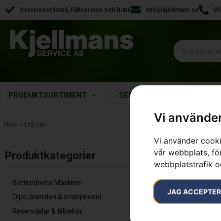
Serviceverkstad, Fältservice och Butik
info@kjellmans.se
05
PRODUKTSORTIMENT
SERVICE
RESERVDELA
Vi använder
Hem
»
112 cm
Vi använder cooki
Endast ett sök
vår webbplats, för
Produktkategorier​
webbplatstrafik o
Batteridrivna Maskiner
JAG ACCEPTE
Oljor, bränslen & smörjmedel
Reservdelar & tillbehör