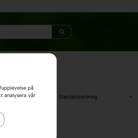
rfupplevelse på
tt analysera vår