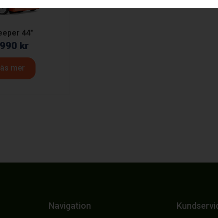
eper 44″
 990
kr
äs mer
Navigation
Kundservi