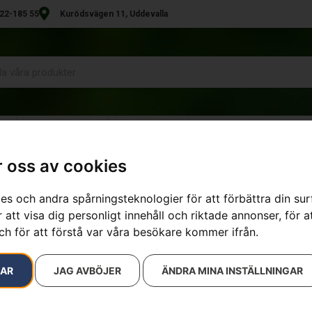
22-185 55
Kurödsvägen 11, Uddevalla
R
UTHYRNING
KONTAKT
 oss av cookies
es och andra spårningsteknologier för att förbättra din su
resultat
 att visa dig personligt innehåll och riktade annonser, för a
ch för att förstå var våra besökare kommer ifrån.
RAR
JAG AVBÖJER
ÄNDRA MINA INSTÄLLNINGAR