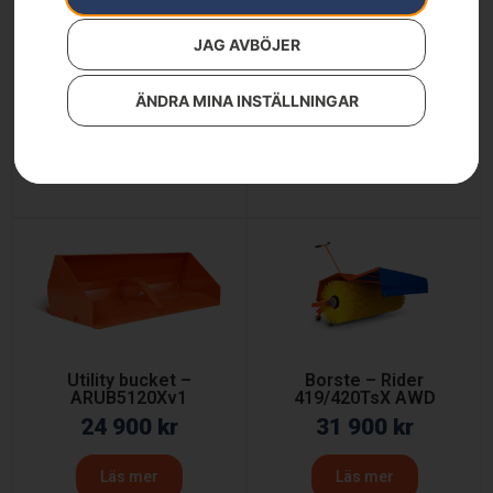
JAG AVBÖJER
Snöblad – Rider
Snöslunga – P 520D/P
18/15T/300
525D
ÄNDRA MINA INSTÄLLNINGAR
7 990
kr
109 900
kr
Läs mer
Läs mer
Utility bucket –
Borste – Rider
ARUB5120Xv1
419/420TsX AWD
24 900
kr
31 900
kr
Läs mer
Läs mer