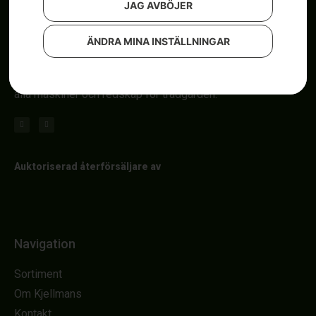
JAG AVBÖJER
ÄNDRA MINA INSTÄLLNINGAR
Om röjsågar, automower och åkgräsklippare i Uddevalla.
Kjellmans
i Uddevalla är din trädgårdsbutik. Här hittar du
alla maskiner och redskap för trädgården.
Auktoriserad återförsäljare av
Navigation
Sortiment
Om Kjellmans
Kontakt