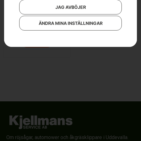
JAG AVBÖJER
Husqvarna 543 XP®
ÄNDRA MINA INSTÄLLNINGAR
8 490
kr
Läs mer
Om röjsågar, automower och åkgräsklippare i Uddevalla.