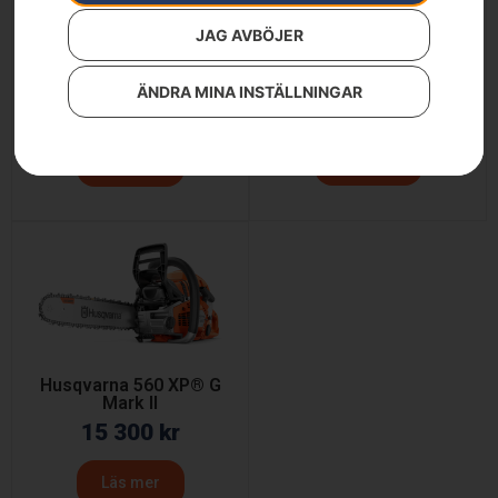
JAG AVBÖJER
Husqvarna 525RX Mark
Husqvarna 525RXT
II
Mark II
ÄNDRA MINA INSTÄLLNINGAR
5 990
kr
7 690
kr
6 690
kr
Läs mer
Läs mer
Husqvarna 560 XP® G
Mark II
15 300
kr
Läs mer