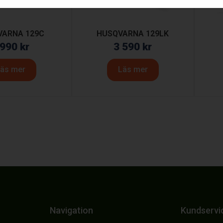
VARNA 129C
HUSQVARNA 129LK
 990
kr
3 590
kr
äs mer
Läs mer
Navigation
Kundservi