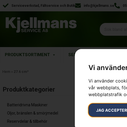
Serviceverkstad, Fältservice och Butik
info@kjellmans.se
05
PRODUKTSORTIMENT
SERVICE
RESERVDELA
Vi använder
Hem
»
27.6 cm³
Vi använder cooki
Visar alla 3 re
vår webbplats, för
Produktkategorier​
webbplatstrafik o
Batteridrivna Maskiner
JAG ACCEPTE
Oljor, bränslen & smörjmedel
Reservdelar & tillbehör