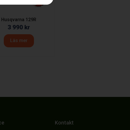
Husqvarna 129R
3 990
kr
Läs mer
ce
Kontakt