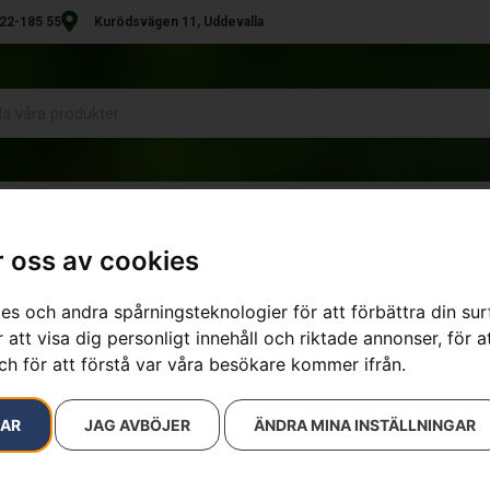
22-185 55
Kurödsvägen 11, Uddevalla
R
UTHYRNING
KONTAKT
 oss av cookies
es och andra spårningsteknologier för att förbättra din su
sultat
 att visa dig personligt innehåll och riktade annonser, för a
ch för att förstå var våra besökare kommer ifrån.
RAR
JAG AVBÖJER
ÄNDRA MINA INSTÄLLNINGAR