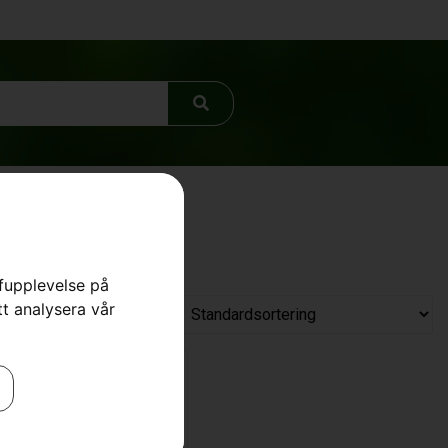
rfupplevelse på
tt analysera vår