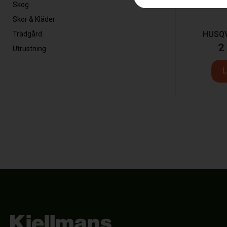
Skog
Skor & Kläder
HUSQ
Trädgård
2
Utrustning
L