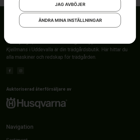
JAG AVBÖJER
ÄNDRA MINA INSTÄLLNINGAR
Om röjsågar, automower och åkgräsklippare i Uddevalla.
Kjellmans
i Uddevalla är din trädgårdsbutik. Här hittar du
alla maskiner och redskap för trädgården.
Auktoriserad återförsäljare av
Navigation