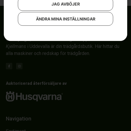
JAG AVBÖJER
ÄNDRA MINA INSTÄLLNINGAR
Om röjsågar, automower och åkgräsklippare i Uddevalla.
Kjellmans
i Uddevalla är din trädgårdsbutik. Här hittar du
alla maskiner och redskap för trädgården.
Auktoriserad återförsäljare av
Navigation