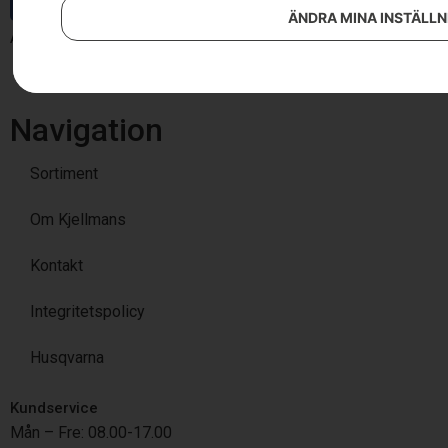
ÄNDRA MINA INSTÄLL
Auktoriserad återförsäljare av
Navigation
Sortiment
Om Kjellmans
Kontakt
Integritetspolicy
Husqvarna
Kundservice
Mån – Fre: 08.00-17.00