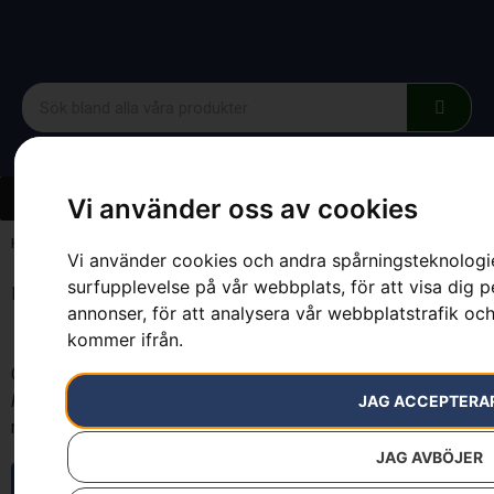
Vi använder oss av cookies
Hem
»
7391736491488
Vi använder cookies och andra spårningsteknologier
surfupplevelse på vår webbplats, för att visa dig p
Inga resultat.
annonser, för att analysera vår webbplatstrafik och
kommer ifrån.
Om röjsågar, automower och åkgräsklippare i Uddevalla.
Kjellmans
i Uddevalla är din trädgårdsbutik. Här hittar du alla
JAG ACCEPTERA
maskiner och redskap för trädgården.
JAG AVBÖJER