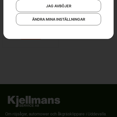
JAG AVBÖJER
Filmall för röjklinga
ÄNDRA MINA INSTÄLLNINGAR
329
kr
Läs mer
Om röjsågar, automower och åkgräsklippare i Uddevalla.