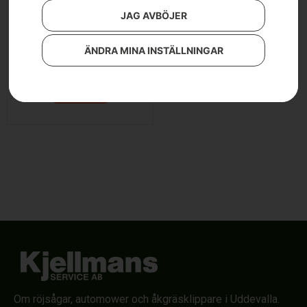
JAG AVBÖJER
Tryckförband
ÄNDRA MINA INSTÄLLNINGAR
129
kr
Läs mer
Om röjsågar, automower och åkgräsklippare i Uddevalla.