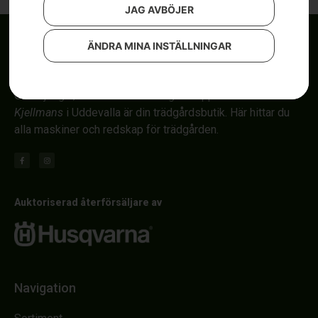
JAG AVBÖJER
ÄNDRA MINA INSTÄLLNINGAR
Om röjsågar, automower och åkgräsklippare i Uddevalla.
Kjellmans
i Uddevalla är din trädgårdsbutik. Här hittar du
alla maskiner och redskap för trädgården.
Auktoriserad återförsäljare av
Navigation