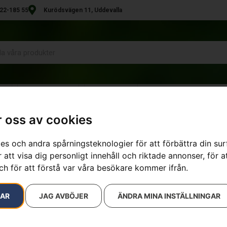
22-185 55
Kurödsvägen 11, Uddevalla
R
UTHYRNING
KONTAKT
 oss av cookies
es och andra spårningsteknologier för att förbättra din su
 att visa dig personligt innehåll och riktade annonser, för a
ch för att förstå var våra besökare kommer ifrån.
RAR
JAG AVBÖJER
ÄNDRA MINA INSTÄLLNINGAR