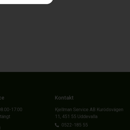
ce
Kontakt
08.00-17.00
Kjellman Service AB Kurödsvägen
Stängt
11, 451 55 Uddevalla
0522-185 55
g