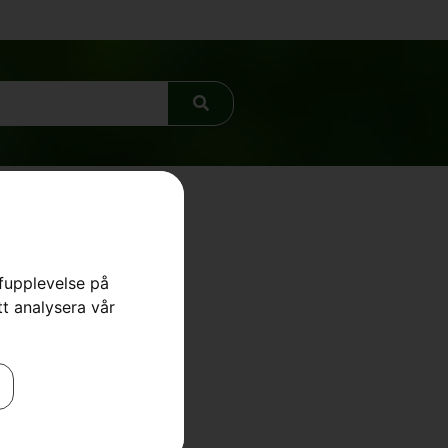
rfupplevelse på
tt analysera vår