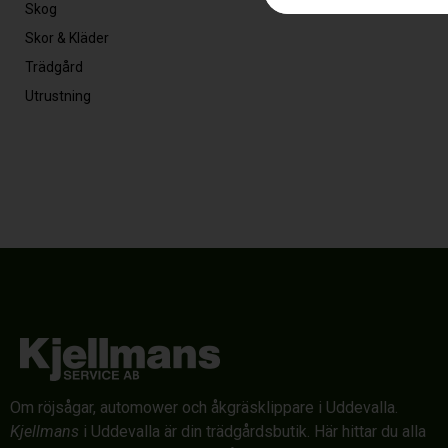
Skog
Skor & Kläder
Trädgård
Utrustning
Om röjsågar, automower och åkgräsklippare i Uddevalla.
Kjellmans
i Uddevalla är din trädgårdsbutik. Här hittar du alla