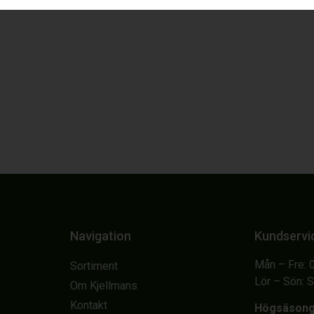
Navigation
Kundservi
Mån – Fre: 
Sortiment
Lör – Sön: 
Om Kjellmans
Kontakt
Högsäson