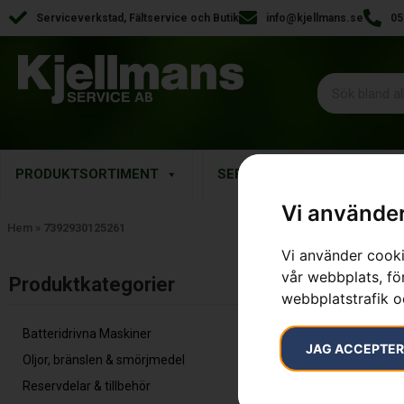
Serviceverkstad, Fältservice och Butik
info@kjellmans.se
05
PRODUKTSORTIMENT
SERVICE
RESERVDELA
Vi använder
Hem
»
7392930125261
Vi använder cooki
vår webbplats, för
Inga resultat.
Produktkategorier​
webbplatstrafik o
Batteridrivna Maskiner
JAG ACCEPTE
Oljor, bränslen & smörjmedel
Reservdelar & tillbehör