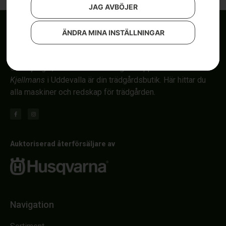
JAG AVBÖJER
ÄNDRA MINA INSTÄLLNINGAR
Om röjsågar, automower och åkgräsklippare i Uddevalla.
Kjellmans
i Uddevalla är din trädgårdsbutik. Här hittar du
alla maskiner och redskap för trädgården.
Auktoriserad återförsäljare av
Navigation