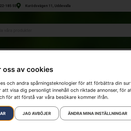
22-185 55
Kurödsvägen 11, Uddevalla
R
UTHYRNING
KONTAKT
 oss av cookies
es och andra spårningsteknologier för att förbättra din su
resultat
 att visa dig personligt innehåll och riktade annonser, för a
ch för att förstå var våra besökare kommer ifrån.
RAR
JAG AVBÖJER
ÄNDRA MINA INSTÄLLNINGAR