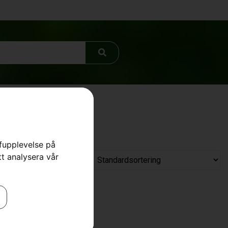
rfupplevelse på
tt analysera vår