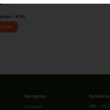
gregat – R180
äs mer
Navigation
Kundservi
Mån – Fre: 
Sortiment