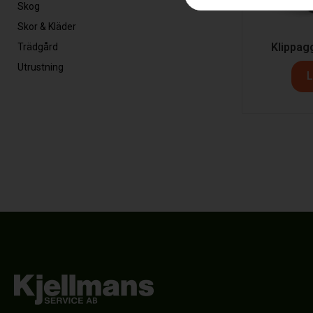
Skog
Skor & Kläder
Klippag
Trädgård
Utrustning
L