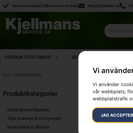
Serviceverkstad, Fältservice och Butik
info@kjellmans.se
05
PRODUKTSORTIMENT
SERVICE
RESERVDELA
Vi använder
Hem
»
7392930295360
Vi använder cooki
Endast ett sök
vår webbplats, för
Produktkategorier​
webbplatstrafik o
Batteridrivna Maskiner
JAG ACCEPTE
Oljor, bränslen & smörjmedel
Reservdelar & tillbehör