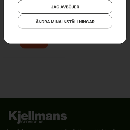
JAG AVBÖJER
Weed brush –
ARWB580Xv1
ÄNDRA MINA INSTÄLLNINGAR
99 900
kr
Läs mer