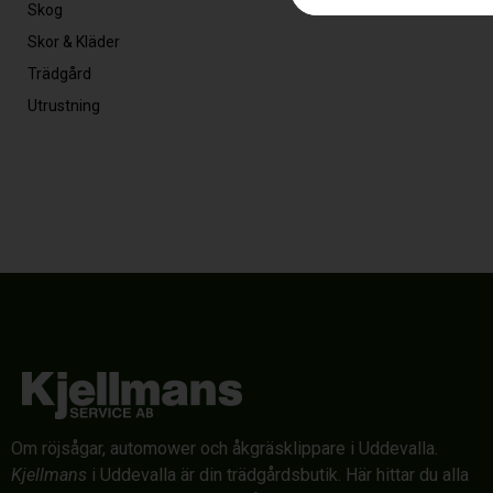
Skog
Skor & Kläder
Trädgård
Utrustning
Om röjsågar, automower och åkgräsklippare i Uddevalla.
Kjellmans
i Uddevalla är din trädgårdsbutik. Här hittar du alla