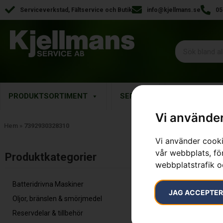
Serviceverkstad, Fältservice och Butik
info@kjellmans.se
05
PRODUKTSORTIMENT
SERVICE
RESERVDELA
Vi använder
Hem
»
7392930328310
Vi använder cooki
vår webbplats, för
Inga resultat.
Produktkategorier​
webbplatstrafik o
Batteridrivna Maskiner
JAG ACCEPTE
Oljor, bränslen & smörjmedel
Reservdelar & tillbehör