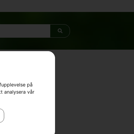
rfupplevelse på
tt analysera vår