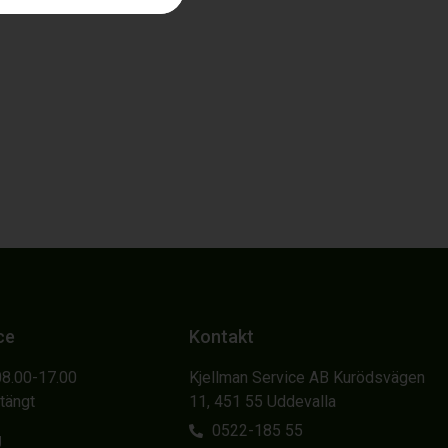
ce
Kontakt
08.00-17.00
Kjellman Service AB Kurödsvägen
Stängt
11, 451 55 Uddevalla
0522-185 55
g