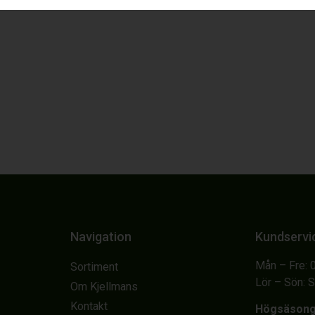
Navigation
Kundservi
Mån – Fre: 
Sortiment
Lör – Sön: 
Om Kjellmans
Kontakt
Högsäson