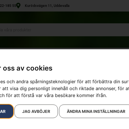
22-185 55
Kurödsvägen 11, Uddevalla
R
UTHYRNING
KONTAKT
 oss av cookies
es och andra spårningsteknologier för att förbättra din su
 att visa dig personligt innehåll och riktade annonser, för a
ch för att förstå var våra besökare kommer ifrån.
RAR
JAG AVBÖJER
ÄNDRA MINA INSTÄLLNINGAR