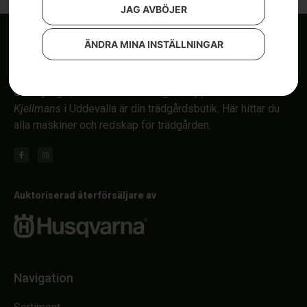
JAG AVBÖJER
ÄNDRA MINA INSTÄLLNINGAR
Om röjsågar, automower och åkgräsklippare i Uddevalla.
Kjellmans
i Uddevalla är din trädgårdsbutik. Här hittar du
alla maskiner och redskap för trädgården.
Auktoriserad återförsäljare av
Navigation