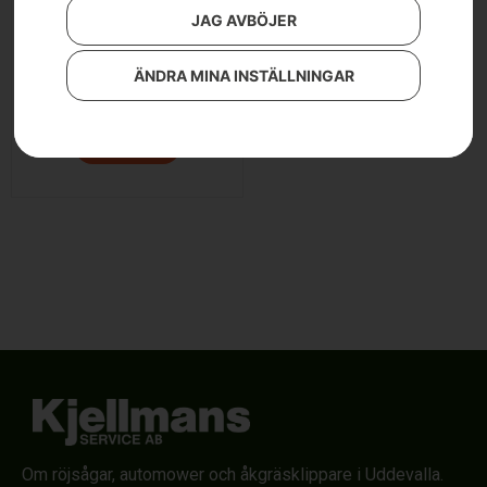
JAG AVBÖJER
Husqvarna ST 230
ÄNDRA MINA INSTÄLLNINGAR
22 900
kr
Läs mer
Om röjsågar, automower och åkgräsklippare i Uddevalla.