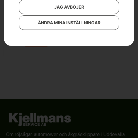
JAG AVBÖJER
Husqvarna ST 324
ÄNDRA MINA INSTÄLLNINGAR
23 900
kr
Läs mer
Om röjsågar, automower och åkgräsklippare i Uddevalla.