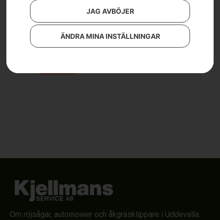
JAG AVBÖJER
Inverter VI600F
ÄNDRA MINA INSTÄLLNINGAR
2 790
kr
Läs mer
Om röjsågar, automower och åkgräsklippare i Uddevalla.