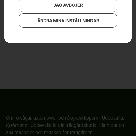
JAG AVBÖJER
Husqvarna WDC 325L
3 590
kr
ÄNDRA MINA INSTÄLLNINGAR
Läs mer
Om röjsågar, automower och åkgräsklippare i Uddevalla.
Kjellmans
i Uddevalla är din trädgårdsbutik. Här hittar du
alla maskiner och redskap för trädgården.