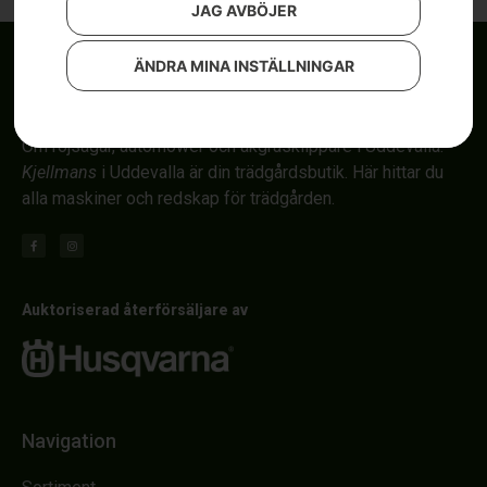
JAG AVBÖJER
ÄNDRA MINA INSTÄLLNINGAR
Om röjsågar, automower och åkgräsklippare i Uddevalla.
Kjellmans
i Uddevalla är din trädgårdsbutik. Här hittar du
alla maskiner och redskap för trädgården.
Auktoriserad återförsäljare av
Navigation