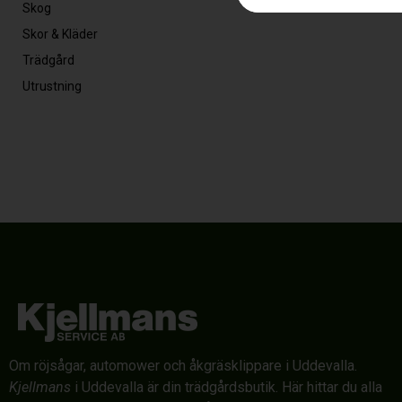
Skog
Skor & Kläder
Trädgård
Utrustning
Om röjsågar, automower och åkgräsklippare i Uddevalla.
Kjellmans
i Uddevalla är din trädgårdsbutik. Här hittar du alla