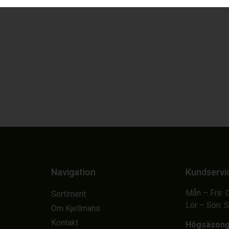
Navigation
Kundservi
Mån – Fre: 
Sortiment
Lör – Sön: 
Om Kjellmans
Kontakt
Högsäson