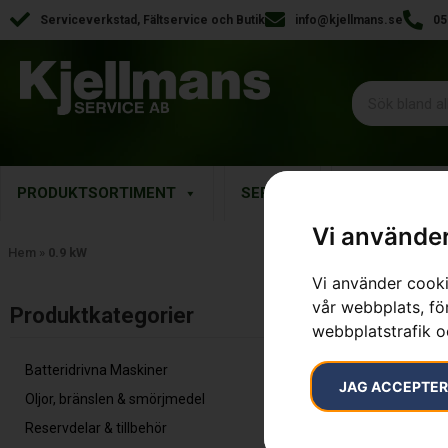
Serviceverkstad, Fältservice och Butik
info@kjellmans.se
05
PRODUKTSORTIMENT
SERVICE
RESERVDELA
Vi använder
Hem
»
0.9 kW
Vi använder cooki
vår webbplats, för
Inga resultat.
Produktkategorier​
webbplatstrafik o
Batteridrivna Maskiner
JAG ACCEPTE
Oljor, bränslen & smörjmedel
Reservdelar & tillbehör