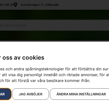
22-185 55
Kurödsvägen 11, Uddevalla
R
UTHYRNING
KONTAKT
 oss av cookies
es och andra spårningsteknologier för att förbättra din su
 att visa dig personligt innehåll och riktade annonser, för a
ch för att förstå var våra besökare kommer ifrån.
RAR
JAG AVBÖJER
ÄNDRA MINA INSTÄLLNINGAR