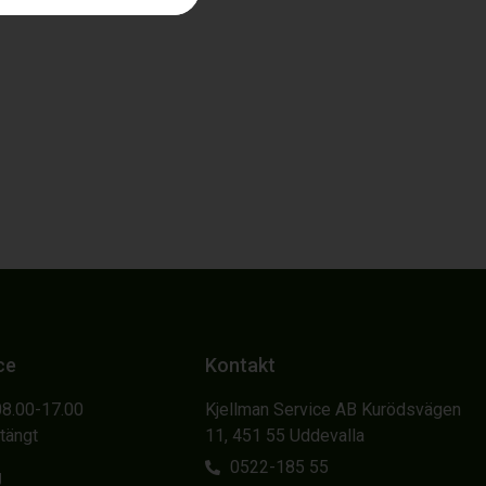
ce
Kontakt
08.00-17.00
Kjellman Service AB Kurödsvägen
Stängt
11, 451 55 Uddevalla
0522-185 55
g