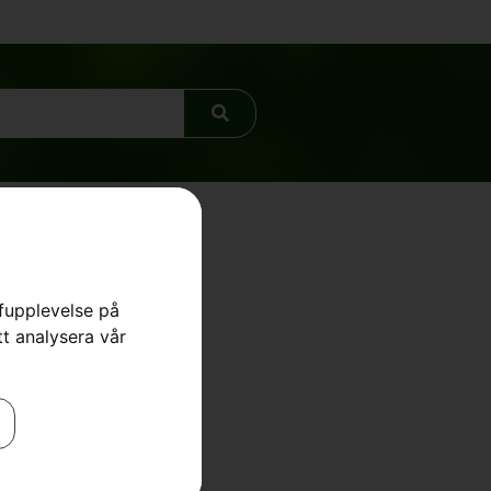
rfupplevelse på
tt analysera vår