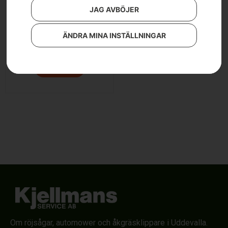
JAG AVBÖJER
Husqvarna 545FR
ÄNDRA MINA INSTÄLLNINGAR
9 990
kr
12 500
kr
Läs mer
Om röjsågar, automower och åkgräsklippare i Uddevalla.