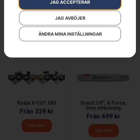
JAG ACCEPTERAR
JAG AVBÖJER
Husqvarna 530iPX
Kedja X-CUT C85
7 390
kr
Från
339
kr
ÄNDRA MINA INSTÄLLNINGAR
Läs mer
Läs mer
Kedja X-CUT S85
Svärd 3/8″, X-Force,
liten infästning
Från
329
kr
Från
699
kr
Läs mer
Läs mer