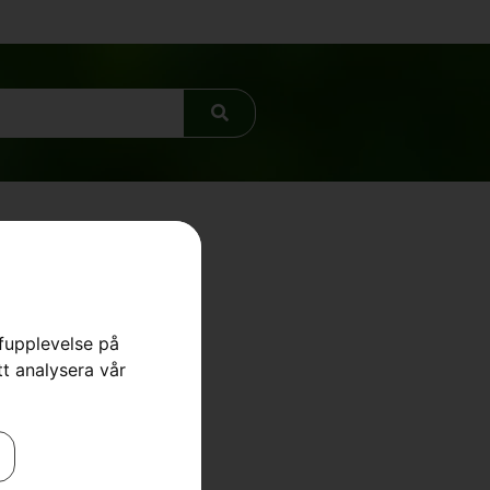
rfupplevelse på
tt analysera vår
ter
,
Reservdelar & tillbehör