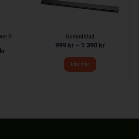
wer®
Gummiblad
999
kr
–
1 390
kr
kr
Läs mer