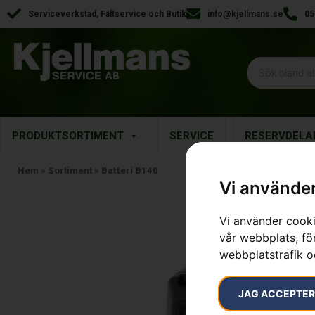
Serviceverkstad, Fältservice och Butik
info@kjellmans.se
05
PRODUKTSORTIMENT
SERVICE
RESERVDELA
Hem
»
Sortiment
»
Batteri B140
Vi använder
Vi använder cooki
vår webbplats, för
webbplatstrafik o
JAG ACCEPTE