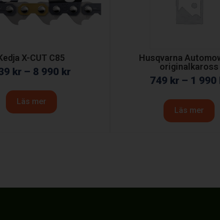
Kedja X-CUT C85
Husqvarna Automo
originalkaross
39
kr
–
8 990
kr
749
kr
–
1 990
Läs mer
Läs mer