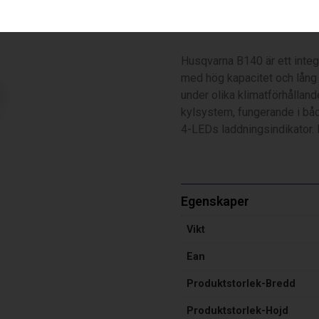
B140, 36V, 4Ah
Husqvarna B140 är ett integ
med hög kapacitet och lång 
under olika klimatförhålland
kylsystem, fungerande i båd
4-LEDs laddningsindikator. B
Egenskaper
Vikt
Ean
Produktstorlek-Bredd
Produktstorlek-Hojd