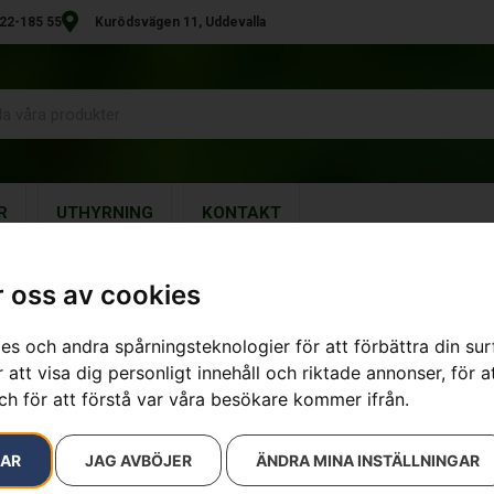
22-185 55
Kurödsvägen 11, Uddevalla
R
UTHYRNING
KONTAKT
 oss av cookies
es och andra spårningsteknologier för att förbättra din su
Batteri B140
 att visa dig personligt innehåll och riktade annonser, för a
ch för att förstå var våra besökare kommer ifrån.
Artikelnummer:
970457201
Kategorier:
för batteriproduk
1 890
kr
RAR
JAG AVBÖJER
ÄNDRA MINA INSTÄLLNINGAR