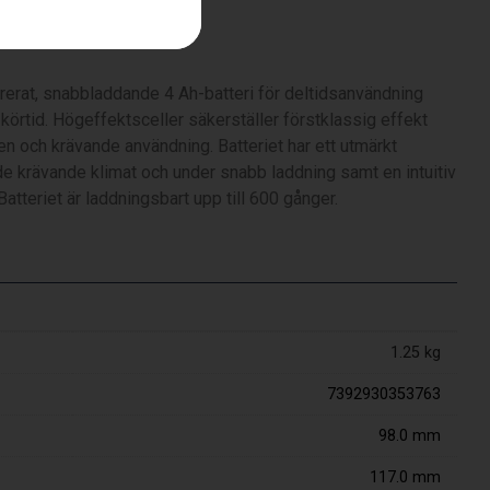
rerat, snabbladdande 4 Ah-batteri för deltidsanvändning
körtid. Högeffektsceller säkerställer förstklassig effekt
en och krävande användning. Batteriet har ett utmärkt
e krävande klimat och under snabb laddning samt en intuitiv
atteriet är laddningsbart upp till 600 gånger.
1.25 kg
7392930353763
98.0 mm
117.0 mm