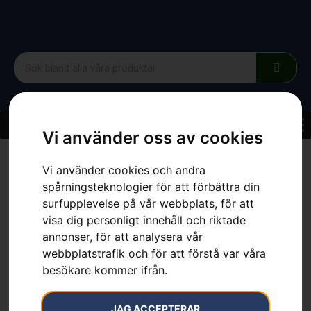
Vi använder oss av cookies
Hem
»
Sortiment
»
Hörselskydd X-LOW
Vi använder cookies och andra
spårningsteknologier för att förbättra din
surfupplevelse på vår webbplats, för att
visa dig personligt innehåll och riktade
annonser, för att analysera vår
Hörselskydd X-LOW
webbplatstrafik och för att förstå var våra
besökare kommer ifrån.
Artikelnummer:
548880801
Kategorier:
Hjälmar
,
Hörselskydd
,
Skor & Kläder
JAG ACCEPTERAR