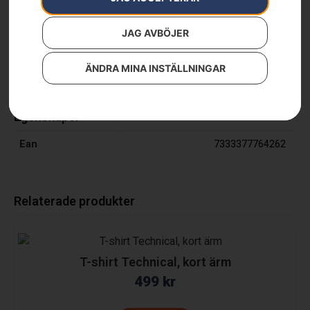
329
kr
JAG AVBÖJER
Hörselskydd X-LOW (hjässbygel)
ÄNDRA MINA INSTÄLLNINGAR
Egenskaper
Ean
7333377764262
Relaterade produkter
T-shirt Technical, kort ärm
499
kr