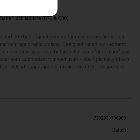
batteri och laddare (B70 & C80)
 perfekta batterigrästrimmern för mindre trädgårdar. Den
ioner och inga direkta utsläpp. Designad för att vara extremt
 Den levererar suveränt arbetsresultat, även för den oerfarna
ioner som automatiskt trimmerhuvud, vikbart plantskydd och
jul. Delbart riggrör gör den mycket enkel att transportera
7392930736900
Batteri