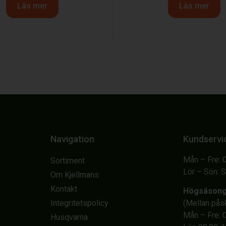
Läs mer
Läs mer
Navigation
Kundservi
Mån – Fre: 
Sortiment
Lör – Sön: 
Om Kjellmans
Kontakt
Högsäson
Integritetspolicy
(Mellan på
Mån – Fre: 
Husqvarna