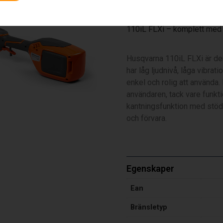
3 290
kr
110iL FLXi – komplett med 
Husqvarna 110iL FLXi är den
har låg ljudnivå, låga vibrat
enkel och rolig att använda.
användaren, tack vare funkt
kantningsfunktion med stödh
och förvara.
Egenskaper
Ean
Bränsletyp