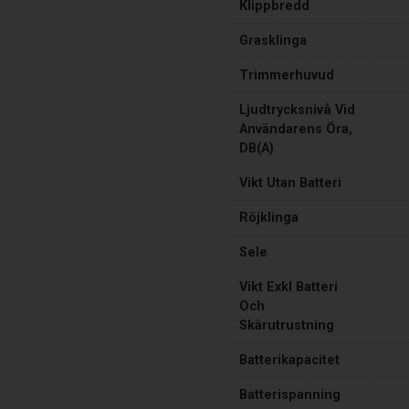
Klippbredd
Grasklinga
Trimmerhuvud
Ljudtrycksnivå Vid
Användarens Öra,
DB(A)
Vikt Utan Batteri
Röjklinga
Sele
Vikt Exkl Batteri
Och
Skärutrustning
Batterikapacitet
Batterispanning