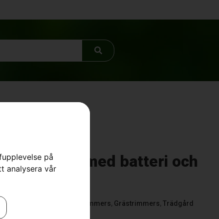
rfupplevelse på
10iL FLXi med batteri och
tt analysera vår
ästrimmers
,
Batteridrivna Trimmers
,
Grästrimmers
,
Trädgård