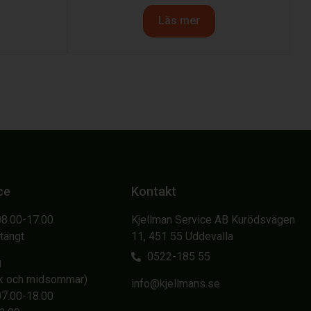
Läs mer
ce
Kontakt
08.00-17.00
Kjellman Service AB Kurödsvägen
Stängt
11, 451 55 Uddevalla
0522-185 55
g
sk och midsommar)
info@kjellmans.se
07.00-18.00