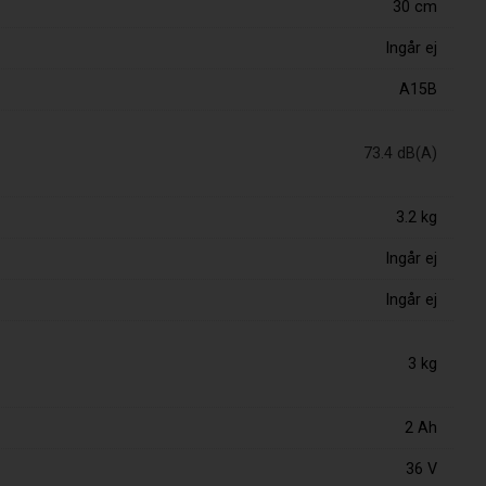
30 cm
Ingår ej
A15B
73.4 dB(A)
3.2 kg
Ingår ej
Ingår ej
3 kg
2 Ah
36 V