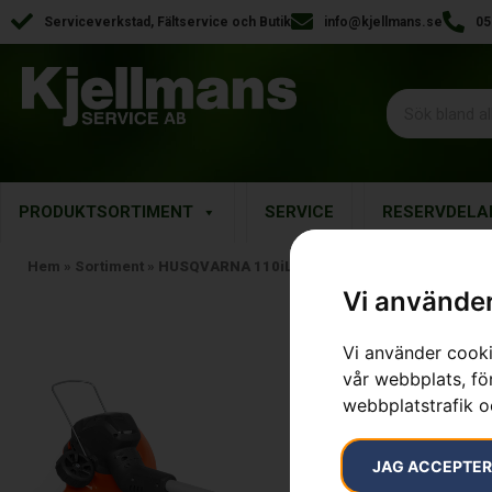
Serviceverkstad, Fältservice och Butik
info@kjellmans.se
05
PRODUKTSORTIMENT
SERVICE
RESERVDELA
Hem
»
Sortiment
»
HUSQVARNA 110iL FLXi med batteri och ladda
Vi använder
Vi använder cooki
vår webbplats, för
webbplatstrafik o
JAG ACCEPTE