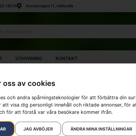
22-185 55
Kurödsvägen 11, Uddevalla
R
UTHYRNING
KONTAKT
re
 oss av cookies
es och andra spårningsteknologier för att förbättra din su
HUSQVARNA 1
 att visa dig personligt innehåll och riktade annonser, för a
laddare
ch för att förstå var våra besökare kommer ifrån.
Artikelnummer:
970531202
Kategorier:
Batteridrivna Gr
RAR
JAG AVBÖJER
ÄNDRA MINA INSTÄLLNINGAR