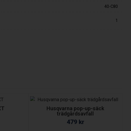
40-C80
1
XT
Husqvarna pop-up-säck
trädgårdsavfall
479
kr