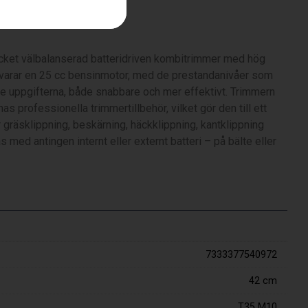
addare (TA850, T35)
ket välbalanserad batteridriven kombitrimmer med hög
varar en 25 cc bensinmotor, med de prestandanivåer som
ste uppgifterna, både snabbare och mer effektivt. Trimmern
professionella trimmertillbehör, vilket gör den till ett
r gräsklippning, beskärning, häckklippning, kantklippning
s med antingen internt eller externt batteri – på bälte eller
7333377540972
42 cm
T35 M10