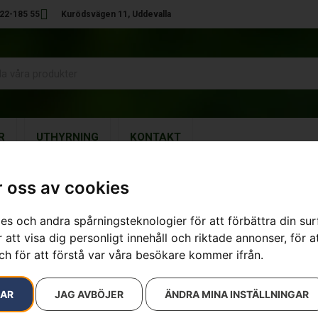
22-185 55
Kurödsvägen 11, Uddevalla
R
UTHYRNING
KONTAKT
 oss av cookies
es och andra spårningsteknologier för att förbättra din su
Husqvarna 32
 att visa dig personligt innehåll och riktade annonser, för a
ch för att förstå var våra besökare kommer ifrån.
Artikelnummer:
967850105
Kategorier:
Batteridrivna Gr
5 490
kr
RAR
JAG AVBÖJER
ÄNDRA MINA INSTÄLLNINGAR