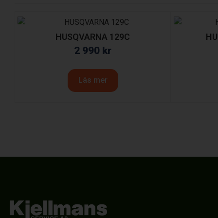
HUSQVARNA 129C
HU
2 990
kr
Läs mer