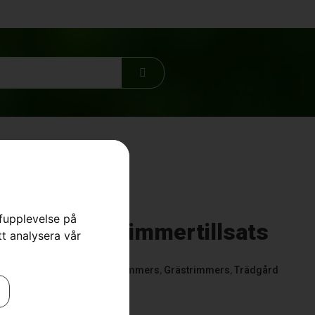
rfupplevelse på
5iLK med trimmertillsats
tt analysera vår
ästrimmers
,
Batteridrivna Trimmers
,
Grästrimmers
,
Trädgård