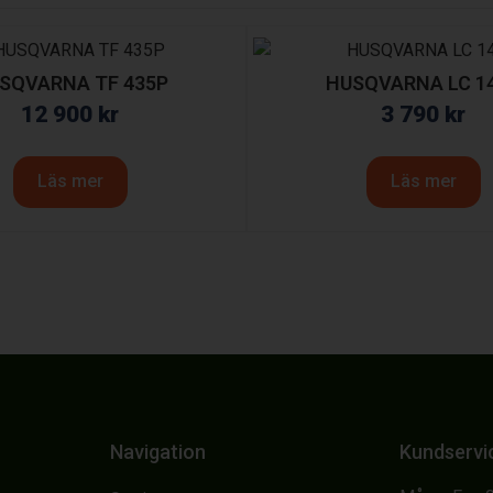
SQVARNA TF 435P
HUSQVARNA LC 1
12 900
kr
3 790
kr
Läs mer
Läs mer
Navigation
Kundservi