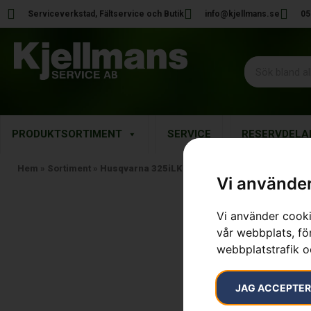
Serviceverkstad, Fältservice och Butik
info@kjellmans.se
05
PRODUKTSORTIMENT
SERVICE
RESERVDELA
Hem
»
Sortiment
»
Husqvarna 325iLK med trimmertillsats
Vi använder
Vi använder cooki
vår webbplats, för
webbplatstrafik o
JAG ACCEPTE