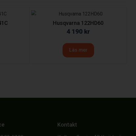
41C
Husqvarna 122HD60
4 190
kr
Läs mer
ce
Kontakt