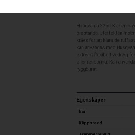
325iLK – utan batteri och l
Husqvarna 325iLK är en myc
prestanda. Uteffekten mots
krävs för att klara de tuffa
kan användas med Husqvarnas 
extremt flexibelt verktyg fö
eller rengöring. Kan använda
ryggburet.
Egenskaper
Ean
Klippbredd
Trimmerhuvud