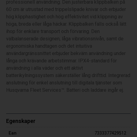
professionell användning. Den justerbara klippbalken på
60 cm är utrustad med trippelslipade knivar och erbjuder
hög klipphastighet och hög effektivitet vid klippning av
höga, breda eller låga häckar. Klippbalken fälls också lätt
ihop för enklare transport och förvaring. Den
välbalanserade designen, låga vibrationsnivån, samt de
ergonomiska handtagen och det intuitiva
användargränssnittet erbjuder bekväm användning under
långa och krävande arbetstimmar. IPX4-standard för
användning i alla väder och ett aktivt
batterikylningssystem säkerställer lång drifttid. Integrerad
anslutning för enkel anslutning till digitala tjänster som
Husqvarna Fleet Services™. Batteri och laddare ingår ej.
Egenskaper
Ean
7333377429512