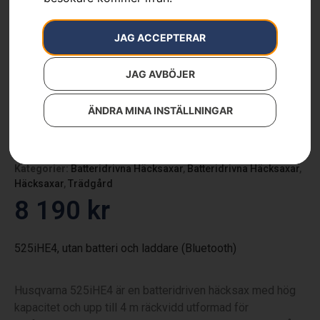
JAG ACCEPTERAR
JAG AVBÖJER
ÄNDRA MINA INSTÄLLNINGAR
Husqvarna 525iHE4
Artikelnummer:
970705003
Kategorier:
Batteridrivna Häcksaxar
,
Batteridrivna Häcksaxar
,
Häcksaxar
,
Trädgård
8 190
kr
525iHE4, utan batteri och laddare (Bluetooth)
Husqvarna 525iHE4 är en batteridriven häcksax med hög
kapacitet och upp till 4 m räckvidd utformad för