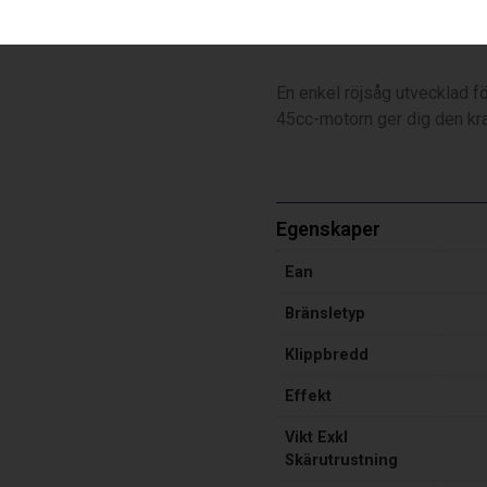
545F (Scarlett 225-24T-1″, 
En enkel röjsåg utvecklad för
45cc-motorn ger dig den kraf
Egenskaper
Ean
Bränsletyp
Klippbredd
Effekt
Vikt Exkl
Skärutrustning