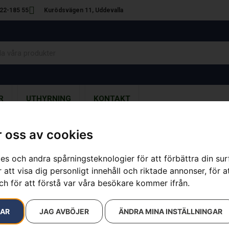
22-185 55
Kurödsvägen 11, Uddevalla
R
UTHYRNING
KONTAKT
 oss av cookies
es och andra spårningsteknologier för att förbättra din su
Husqvarna 5
 att visa dig personligt innehåll och riktade annonser, för a
ch för att förstå var våra besökare kommer ifrån.
Artikelnummer:
967884502
Kategorier:
Bensindrivna Röj
11 900
kr
RAR
JAG AVBÖJER
ÄNDRA MINA INSTÄLLNINGAR