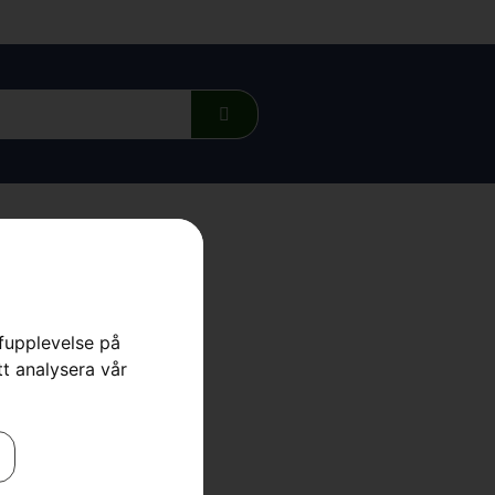
rfupplevelse på
45F
tt analysera vår
sågar
,
Röjsågar
,
Skog