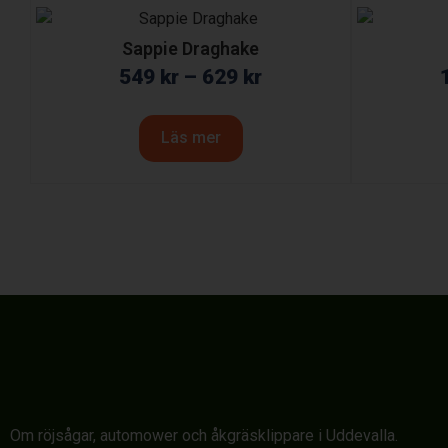
Sappie Draghake
549
kr
–
629
kr
Läs mer
Om röjsågar, automower och åkgräsklippare i Uddevalla.