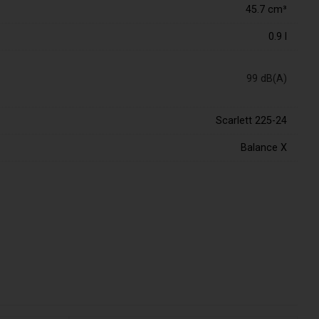
45.7 cm³
0.9 l
99 dB(A)
Scarlett 225-24
Balance X