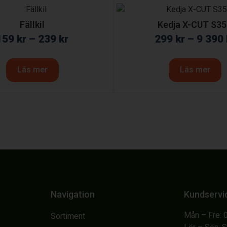
Fällkil
Kedja X-CUT S3
159
kr
–
239
kr
299
kr
–
9 390
Läs mer
Läs mer
Navigation
Kundservi
Mån – Fre: 
Sortiment