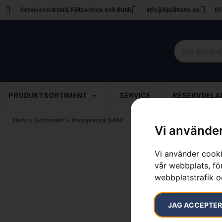
Serviceverkstad, Fältservice och Butik
info@kjellmans.se
05
PRODUKTSORTIMENT
SERVICE
RESERVDELA
Hem
»
Sortiment
»
Husqvarna 545F
Vi använder
Vi använder cooki
vår webbplats, för
webbplatstrafik o
JAG ACCEPTE