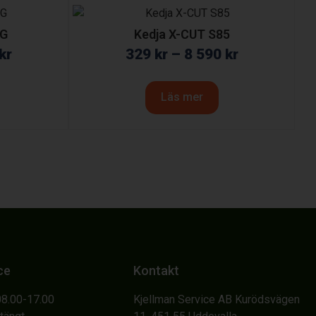
5G
Kedja X-CUT S85
kr
329
kr
–
8 590
kr
Läs mer
ce
Kontakt
08.00-17.00
Kjellman Service AB Kurödsvägen