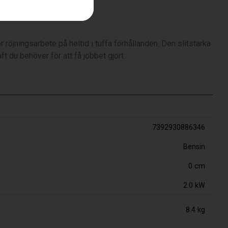
Sele Balance X)
 röjningsarbete på heltid i tuffa förhållanden. Den slitstarka
t du behöver för att få jobbet gjort.
7392930886346
Bensin
0 cm
2.0 kW
8.4 kg