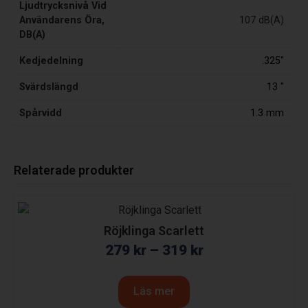
Ljudtrycksnivå Vid
Användarens Öra,
107 dB(A)
DB(A)
Kedjedelning
.325"
Svärdslängd
13 "
Spårvidd
1.3 mm
Relaterade produkter
Röjklinga Scarlett
279
kr
–
319
kr
Läs mer