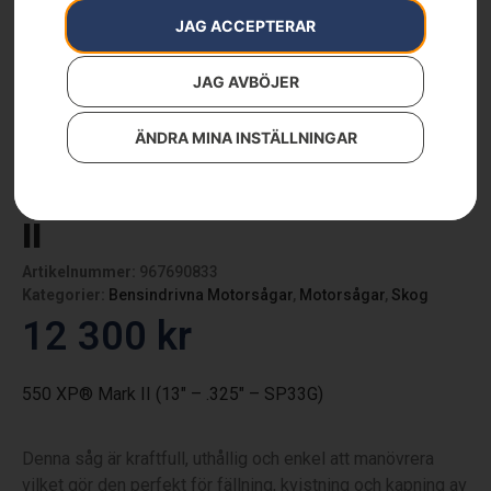
JAG ACCEPTERAR
JAG AVBÖJER
ÄNDRA MINA INSTÄLLNINGAR
Husqvarna 550 XP® Mark
II
Artikelnummer:
967690833
Kategorier:
Bensindrivna Motorsågar
,
Motorsågar
,
Skog
12 300
kr
550 XP® Mark II (13″ – .325″ – SP33G)
Denna såg är kraftfull, uthållig och enkel att manövrera
vilket gör den perfekt för fällning, kvistning och kapning av