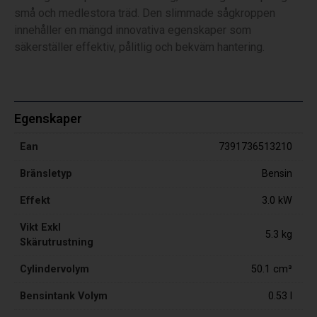
små och medlestora träd. Den slimmade sågkroppen
innehåller en mängd innovativa egenskaper som
säkerställer effektiv, pålitlig och bekväm hantering.
Egenskaper
Ean
7391736513210
Bränsletyp
Bensin
Effekt
3.0 kW
Vikt Exkl
5.3 kg
Skärutrustning
Cylindervolym
50.1 cm³
Bensintank Volym
0.53 l