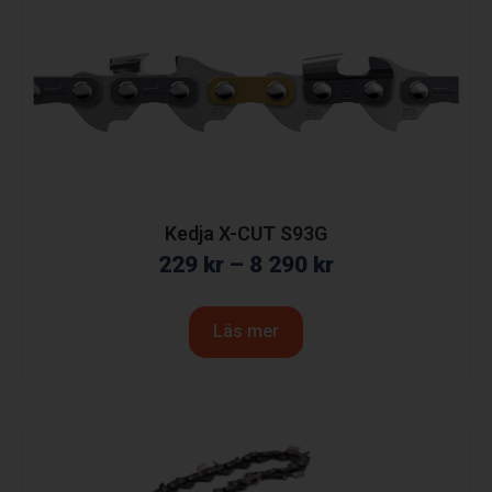
Kedja X-CUT S93G
229
kr
–
8 290
kr
Läs mer