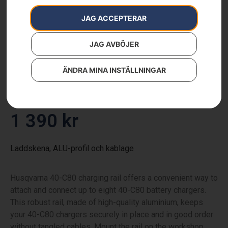
JAG ACCEPTERAR
JAG AVBÖJER
HUSQVARNA C80
Laddskena
ÄNDRA MINA INSTÄLLNINGAR
Artikelnummer:
536144301
Kategorier:
för batteriprodukter
,
Reservdelar & tillbehör
1 390
kr
Laddskena, ALU-profil och kablage
Husqvarna 40-C80 charging rail offers a convenient way to
attach and connect up to eight 40-C80 battery chargers.
This robust rail, made of high-quality aluminium, keeps
your 40-C80 chargers securely in place and in good order
without tangled cables. Mount the rail on the workshop