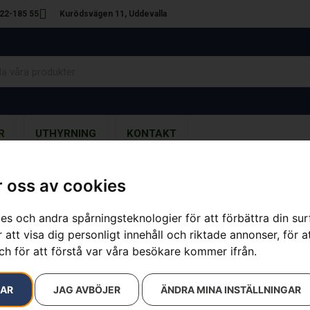
22-185 55
Kurödsvägen 11, Uddevalla
R
UTHYRNING
KONTAKT
 oss av cookies
es och andra spårningsteknologier för att förbättra din su
HUSQVARNA 
 att visa dig personligt innehåll och riktade annonser, för a
ch för att förstå var våra besökare kommer ifrån.
Artikelnummer:
967862301
Kategorier:
Batteridrivna Grä
9 790
kr
RAR
JAG AVBÖJER
ÄNDRA MINA INSTÄLLNINGAR