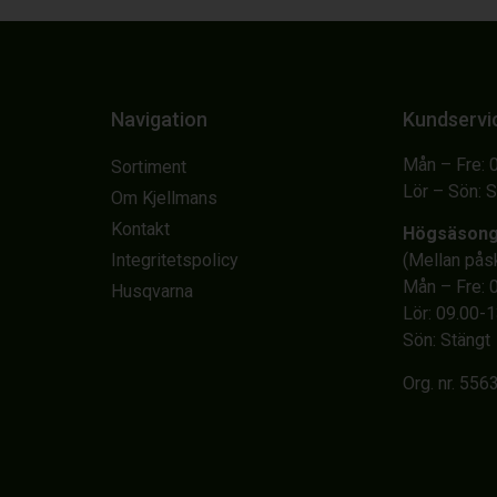
Navigation
Kundservi
Mån – Fre: 
Sortiment
Lör – Sön: 
Om Kjellmans
Kontakt
Högsäson
Integritetspolicy
(Mellan på
Mån – Fre: 
Husqvarna
Lör: 09.00-
Sön: Stängt
Org. nr. 55