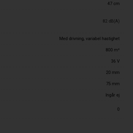
47 cm
82 dB(A)
Med drivning, variabel hastighet
800 m²
36 V
20 mm
75 mm
Ingår ej
0