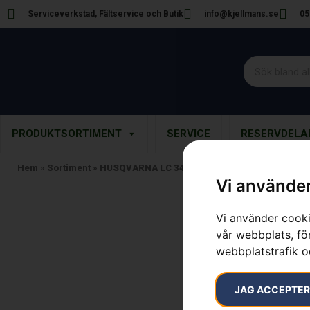
Serviceverkstad, Fältservice och Butik
info@kjellmans.se
05
PRODUKTSORTIMENT
SERVICE
RESERVDELA
Hem
»
Sortiment
»
HUSQVARNA LC 347iVX
Vi använder
Vi använder cooki
vår webbplats, för
webbplatstrafik o
JAG ACCEPTE