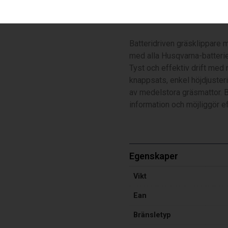
LC 347iVX – exkl. batteri o
Batteridriven gräsklippare 
med alla Husqvarna-batterie
Tyst och effektiv drift med 
knappsats, enkel höjdjuster
av medelstora gräsmattor. 
information och möjliggör ef
Egenskaper
Vikt
Ean
Bränsletyp