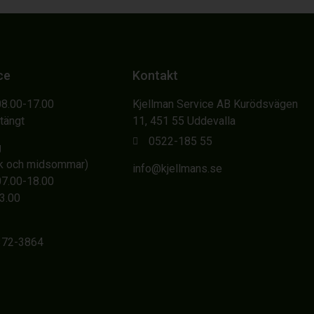
ce
Kontakt
08.00-17.00
Kjellman Service AB Kurödsvägen
Stängt
11, 451 55 Uddevalla
0522-185 55
g
sk och midsommar)
info@kjellmans.se
07.00-18.00
13.00
6372-3864