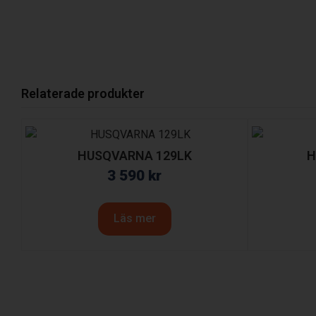
Relaterade produkter
HUSQVARNA 129LK
H
3 590
kr
Läs mer