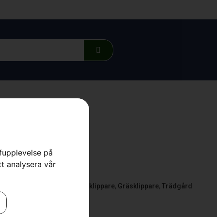
rfupplevelse på
LC 347iVX
tt analysera vår
sklippare
,
Batteridrivna Gräsklippare
,
Gräsklippare
,
Trädgård