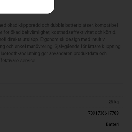
ch laddare
med ökad klippbredd och dubbla batteriplatser, kompatibel
r för ökad bekvämlighet, kostnadseffektivitet och körtid.
noll direkta utsläpp. Ergonomisk design med intuitiv
ing och enkel manövrering. Självgående för lättare klippning
Bluetooth-anslutning ger användaren produktdata och
fektivare service.
26 kg
7391736617789
Batteri